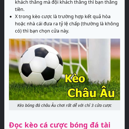
khách thắng mà đội khách thắng thì bạn thắng
tiền.
X trong kèo cược là trường hợp kết quả hòa
hoặc nhà cái đưa ra tỷ lệ chấp (thường là không
có) thì bạn chọn cửa này.
Kèo bóng đá châu Âu chơi rất dễ với chỉ 3 cửa cược
Đọc kèo cá cược bóng đá tài