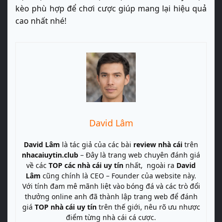
kèo phù hợp để chơi cược giúp mang lại hiệu quả
cao nhất nhé!
David Lâm
David Lâm
là tác giả của các bài
review nhà cái
trên
nhacaiuytin.club
– Đây là trang web chuyên đánh giá
về các
TOP các nhà cái uy tín
nhất, ngoài ra
David
Lâm
cũng chính là CEO – Founder của website này.
Với tính đam mê mãnh liệt vào bóng đá và các trò đổi
thưởng online anh đã thành lập trang web để đánh
giá
TOP nhà cái uy tín
trên thế giới, nêu rõ ưu nhược
điểm từng nhà cái cá cược.