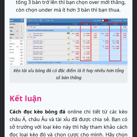
tổng 3 bàn trở lên thì bạn chọn over mới thắng,
còn chọn under mà ít hơn 3 bàn thì bạn thua.
Kèo tài xỉu bóng đá có đặc điểm là ít hay nhiều hơn tổng
số bàn thắng
Kết luận
Cách đọc kèo bóng đá
online chi tiết từ các kèo
châu Á, châu Âu và tài xỉu đã được chia sẻ. Bạn có
sở trường với loại kèo này thì hãy tham khảo cách
đọc loại kèo đó và chọn cược cho mình. Hãy chọn