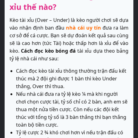
xỉu thế nào?
Kèo tài xỉu (Over – Under) là kèo người chơi sẽ dựa
vào nhận định ban đầu
nhà cái uy tín
đưa ra làm
cơ sở để cá cược. Bạn sẽ dự đoán kết quả sau cùng
sẽ là cao hơn (tức Tài) hoặc thấp hơn là xỉu để vào
kèo.
Cách đọc kèo bóng đá
tài xỉu dựa theo bảng
tỷ lệ nhà cái như sau:
Cách đọc kèo tài xỉu thông thường trận đấu kết
thúc mà 2 đội ghi được 1 bàn thì kèo Under
thắng, Over thì thua.
Nếu nhà cái đưa ra tỷ lệ kèo ¼ mà khi người
chơi chọn cược tài, tỷ số chỉ có 2 bàn, anh em sẽ
thua một nửa tiền cược. Còn nếu các đội kết
thúc với tổng tỷ số là 3 bàn thắng thì bạn thắng
toàn bộ tiền cược.
Tỷ lệ cược 2 ¾ khó chơi hơn vì nếu trận đấu có