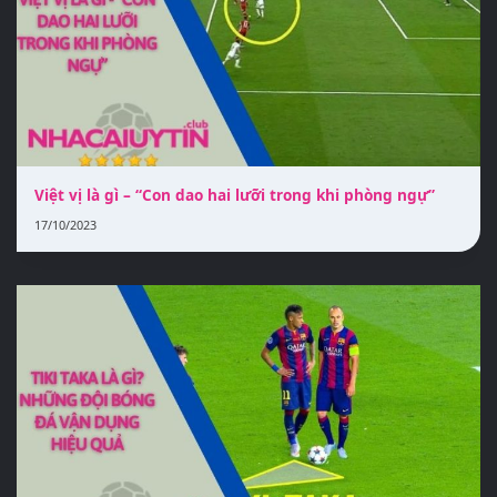
Việt vị là gì – “Con dao hai lưỡi trong khi phòng ngự”
17/10/2023