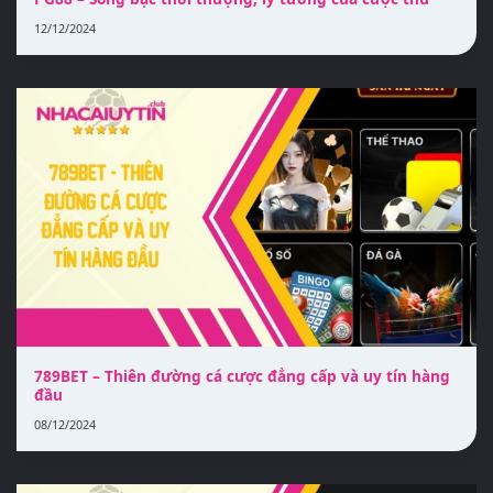
12/12/2024
789BET – Thiên đường cá cược đẳng cấp và uy tín hàng
đầu
08/12/2024