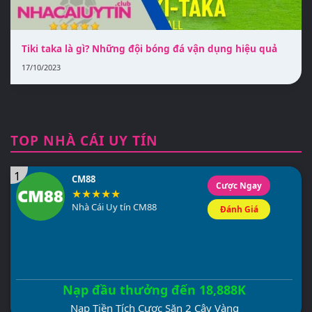
Tiki taka là gì? Những đội bóng đá vận dụng hiệu quả
17/10/2023
TOP NHÀ CÁI UY TÍN
1
CM88
Cược Ngay
Nhà Cái Uy tín CM88
Đánh Giá
Nạp đầu thưởng đến 18,888K
Nạp Tiền Tích Cược Săn 2 Cây Vàng