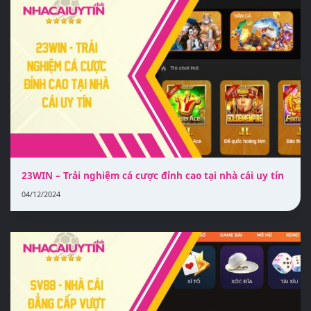
23WIN – Trải nghiệm cá cược đỉnh cao tại nhà cái uy tín
04/12/2024