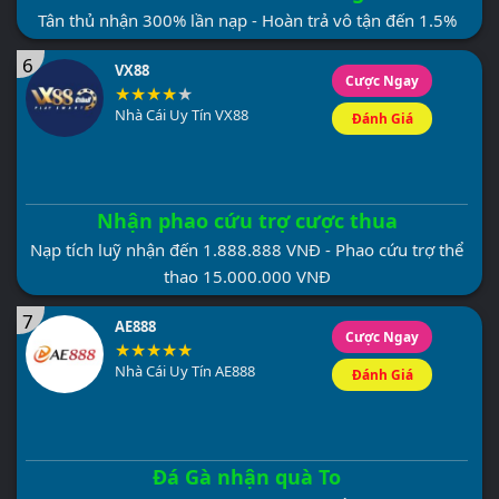
Tân thủ nhận 300% lần nạp - Hoàn trả vô tận đến 1.5%
6
VX88
Cược Ngay
Nhà Cái Uy Tín VX88
Đánh Giá
Nhận phao cứu trợ cược thua
Nạp tích luỹ nhận đến 1.888.888 VNĐ - Phao cứu trợ thể
thao 15.000.000 VNĐ
7
AE888
Cược Ngay
Nhà Cái Uy Tín AE888
Đánh Giá
Đá Gà nhận quà To