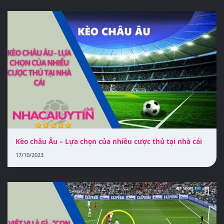
Kèo châu Âu – Lựa chọn của nhiều cược thủ tại nhà cái
17/10/2023