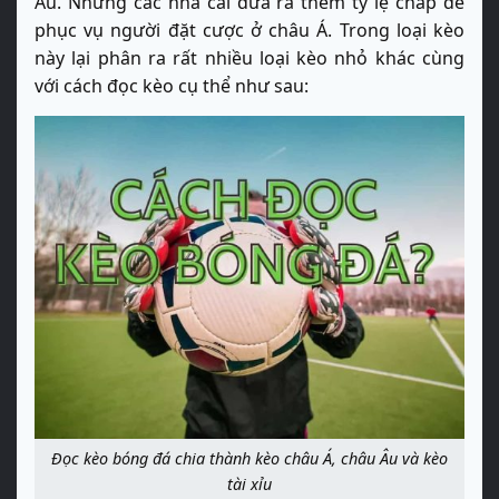
Âu. Nhưng các nhà cái đưa ra thêm tỷ lệ chấp để
phục vụ người đặt cược ở châu Á. Trong loại kèo
này lại phân ra rất nhiều loại kèo nhỏ khác cùng
với cách đọc kèo cụ thể như sau:
Đọc kèo bóng đá chia thành kèo châu Á, châu Âu và kèo
tài xỉu