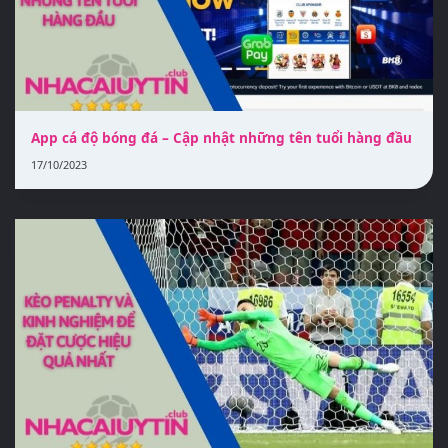
App cá độ bóng đá – Cập nhật những tên tuổi hàng đầu
17/10/2023