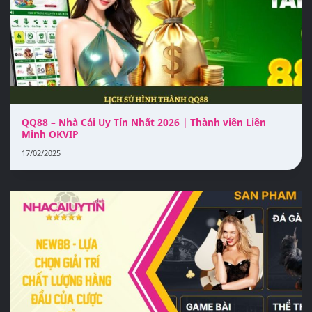
QQ88 – Nhà Cái Uy Tín Nhất 2026 | Thành viên Liên
Minh OKVIP
17/02/2025