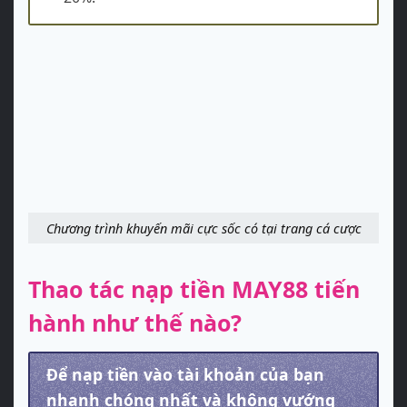
Chương trình khuyến mãi cực sốc có tại trang cá cược
Thao tác nạp tiền MAY88 tiến
hành như thế nào?
Để nạp tiền vào tài khoản của bạn
nhanh chóng nhất và không vướng