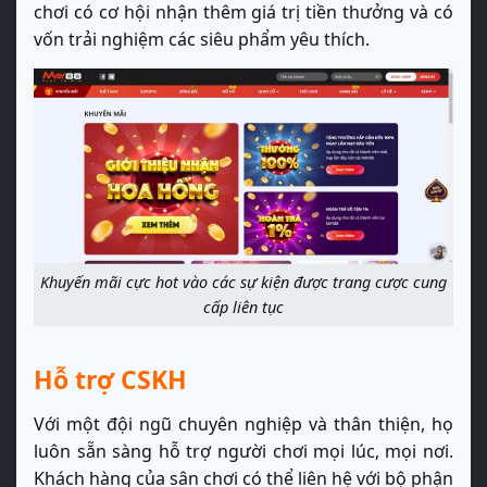
chơi có cơ hội nhận thêm giá trị tiền thưởng và có
vốn trải nghiệm các siêu phẩm yêu thích.
Khuyến mãi cực hot vào các sự kiện được trang cược cung
cấp liên tục
Hỗ trợ CSKH
Với một đội ngũ chuyên nghiệp và thân thiện, họ
luôn sẵn sàng hỗ trợ người chơi mọi lúc, mọi nơi.
Khách hàng của sân chơi có thể liên hệ với bộ phận