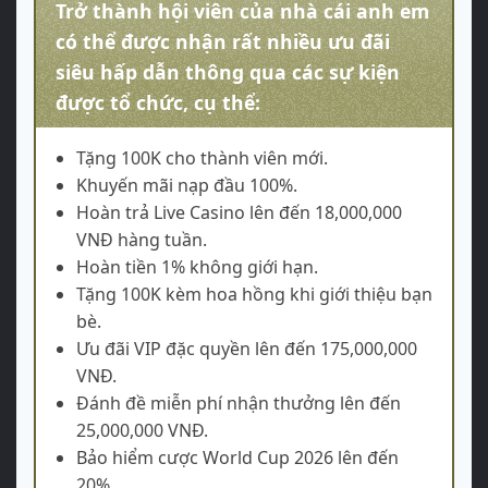
Trở thành hội viên của nhà cái anh em
có thể được nhận rất nhiều ưu đãi
siêu hấp dẫn thông qua các sự kiện
được tổ chức, cụ thể:
Tặng 100K cho thành viên mới.
Khuyến mãi nạp đầu 100%.
Hoàn trả Live Casino lên đến 18,000,000
VNĐ hàng tuần.
Hoàn tiền 1% không giới hạn.
Tặng 100K kèm hoa hồng khi giới thiệu bạn
bè.
Ưu đãi VIP đặc quyền lên đến 175,000,000
VNĐ.
Đánh đề miễn phí nhận thưởng lên đến
25,000,000 VNĐ.
Bảo hiểm cược World Cup 2026 lên đến
20%.