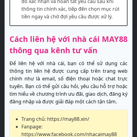
đó xác nhận và hoàn tất yêu cầu sau khi
thông tin chính xác, tiếp đến chọn mục rút
tiền ngay và chờ đợi yêu cầu được xử lý.
Cách liên hệ với nhà cái MAY88
thông qua kênh tư vấn
Để liên hệ với nhà cái, bạn có thể sử dụng các
thông tin liên hệ được cung cấp trên trang web
chính như là email, số điện thoại hoặc chat trực
tuyến. Bạn có thể gửi câu hỏi, yêu cầu hỗ trợ hoặc
tìm hiểu về chương trình ưu đãi, giao dịch, đăng ký
đăng nhập và được giải đáp một cách tận tâm.
Trang chủ: https://may88.xin/
Fanpage:
https://www.facebook.com/nhacaimay88