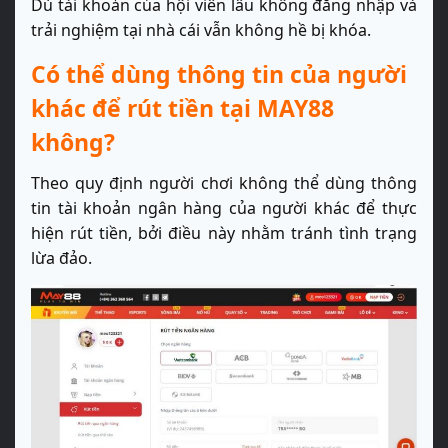
Dù tài khoản của hội viên lâu không đăng nhập và
trải nghiệm tại nhà cái vẫn không hề bị khóa.
Có thể dùng thông tin của người
khác để rút tiền tại MAY88
không?
Theo quy định người chơi không thể dùng thông
tin tài khoản ngân hàng của người khác để thực
hiện rút tiền, bởi điều này nhằm tránh tình trạng
lừa đảo.