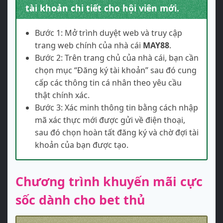
tài khoản chi tiết cho hội viên mới.
Bước 1: Mở trình duyệt web và truy cập
trang web chính của nhà cái
MAY88
.
Bước 2: Trên trang chủ của nhà cái, bạn cần
chọn mục “Đăng ký tài khoản” sau đó cung
cấp các thông tin cá nhân theo yêu cầu
thật chính xác.
Bước 3: Xác minh thông tin bằng cách nhập
mã xác thực mới được gửi về điện thoại,
sau đó chọn hoàn tất đăng ký và chờ đợi tài
khoản của bạn được tạo.
Chương trình khuyến mãi cực
sốc dành cho bet thủ