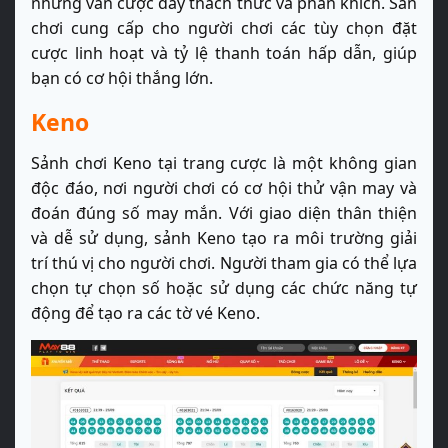
những ván cược đầy thách thức và phấn khích. Sân
chơi cung cấp cho người chơi các tùy chọn đặt
cược linh hoạt và tỷ lệ thanh toán hấp dẫn, giúp
bạn có cơ hội thắng lớn.
Keno
Sảnh chơi Keno tại trang cược là một không gian
độc đáo, nơi người chơi có cơ hội thử vận may và
đoán đúng số may mắn. Với giao diện thân thiện
và dễ sử dụng, sảnh Keno tạo ra môi trường giải
trí thú vị cho người chơi. Người tham gia có thể lựa
chọn tự chọn số hoặc sử dụng các chức năng tự
động để tạo ra các tờ vé Keno.