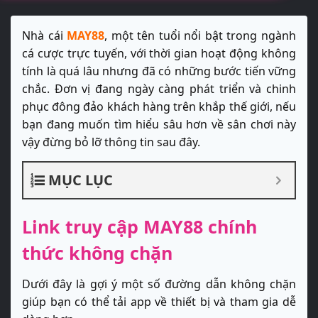
Nhà cái
MAY88
, một tên tuổi nổi bật trong ngành
cá cược trực tuyến, với thời gian hoạt động không
tính là quá lâu nhưng đã có những bước tiến vững
chắc. Đơn vị đang ngày càng phát triển và chinh
phục đông đảo khách hàng trên khắp thế giới, nếu
bạn đang muốn tìm hiểu sâu hơn về sân chơi này
vậy đừng bỏ lỡ thông tin sau đây.
MỤC LỤC
Link truy cập MAY88 chính
thức không chặn
Dưới đây là gợi ý một số đường dẫn không chặn
giúp bạn có thể tải app về thiết bị và tham gia dễ