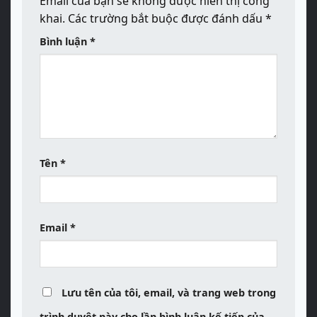
Email của bạn sẽ không được hiển thị công
khai.
Các trường bắt buộc được đánh dấu
*
Bình luận
*
Tên
*
Email
*
Lưu tên của tôi, email, và trang web trong
trình duyệt này cho lần bình luận kế tiếp của