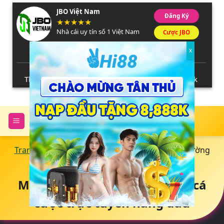
Skip
JBO Việt Nam
Đăng Ký
to
content
Nhà cái uy tín số 1 Việt Nam
Cược JBO
Khuyến mãi tặng tiền nạp lần đầu 100%
Thứ 2 nạp tiền tặng 5% | Giới thiệu bạn bè + 200k
Đăng Ký
Đăng Nhập
Trang Chủ
|
Review Nhà Cái
|
MAY88 – Thiên đường
giải trí cá cược trực tuyến hàng đầu
MAY88 – Thiên đường giải trí cá
cược trực tuyến hàng đầu