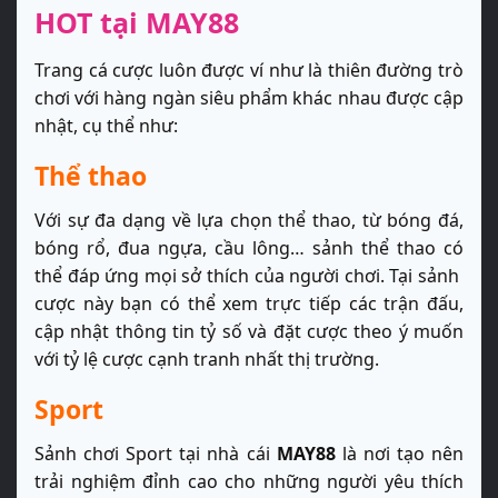
HOT tại MAY88
Trang cá cược luôn được ví như là thiên đường trò
chơi với hàng ngàn siêu phẩm khác nhau được cập
nhật, cụ thể như:
Thể thao
Với sự đa dạng về lựa chọn thể thao, từ bóng đá,
bóng rổ, đua ngựa, cầu lông… sảnh thể thao có
thể đáp ứng mọi sở thích của người chơi. Tại sảnh
cược này bạn có thể xem trực tiếp các trận đấu,
cập nhật thông tin tỷ số và đặt cược theo ý muốn
với tỷ lệ cược cạnh tranh nhất thị trường.
Sport
Sảnh chơi Sport tại nhà cái
MAY88
là nơi tạo nên
trải nghiệm đỉnh cao cho những người yêu thích