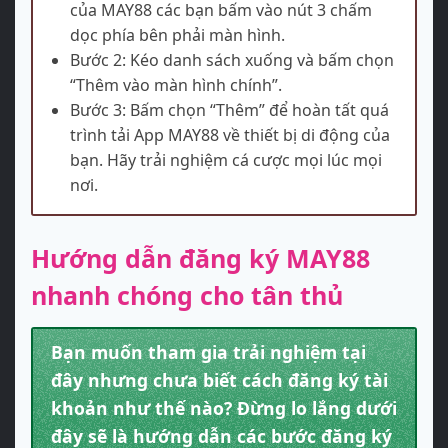
của MAY88 các bạn bấm vào nút 3 chấm
dọc phía bên phải màn hình.
Bước 2: Kéo danh sách xuống và bấm chọn
“Thêm vào màn hình chính”.
Bước 3: Bấm chọn “Thêm” để hoàn tất quá
trình tải App MAY88 về thiết bị di động của
bạn. Hãy trải nghiệm cá cược mọi lúc mọi
nơi.
Hướng dẫn đăng ký MAY88
nhanh chóng cho tân thủ
Bạn muốn tham gia trải nghiệm tại
đây nhưng chưa biết cách đăng ký tài
khoản như thế nào? Đừng lo lắng dưới
đây sẽ là hướng dẫn các bước đăng ký