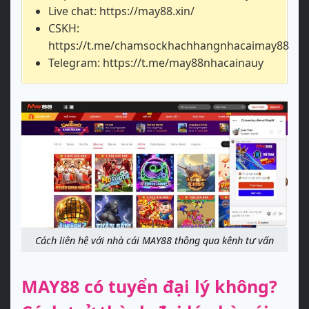
Live chat: https://may88.xin/
CSKH:
https://t.me/chamsockhachhangnhacaimay88
Telegram: https://t.me/may88nhacainauy
Cách liên hệ với nhà cái MAY88 thông qua kênh tư vấn
MAY88 có tuyển đại lý không?