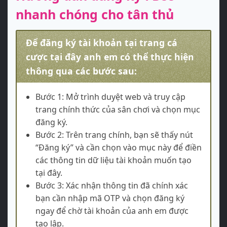
nhanh chóng cho tân thủ
Để đăng ký tài khoản tại trang cá
cược tại đây anh em có thể thực hiện
thông qua các bước sau:
Bước 1: Mở trình duyệt web và truy cập
trang chính thức của sân chơi và chọn mục
đăng ký.
Bước 2: Trên trang chính, bạn sẽ thấy nút
“Đăng ký” và cần chọn vào mục này để điền
các thông tin dữ liệu tài khoản muốn tạo
tại đây.
Bước 3: Xác nhận thông tin đã chính xác
bạn cần nhập mã OTP và chọn đăng ký
ngay để chờ tài khoản của anh em được
tạo lập.