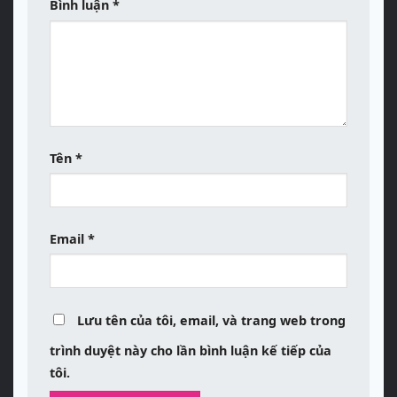
Bình luận
*
Tên
*
Email
*
Lưu tên của tôi, email, và trang web trong
trình duyệt này cho lần bình luận kế tiếp của
tôi.