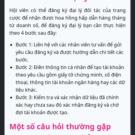
Hội viên có thể đăng ký đại lý đối tác của trang
cược để nhận được hoa hồng hấp dẫn hàng tháng
từ doanh số, để đăng ký đại lý bạn cần thực hiện
theo 4 bước sau đây:
Bước 1: Liên hệ với các nhân viên tư vấn để gửi
yêu cầu đăng ký và được hướng dẫn chi tiết các
bước.
Bước 2: Điền thông tin cá nhân để tạo tài khoản
theo yêu cầu gồm giấy tờ chứng minh, số điện
thoại, thông tin tài khoản ngân hàng hay các dữ
liệu khác.
Bước 3: Kiểm tra và xác nhận dữ liệu đã chính
xác hay chưa sau đó xác nhận đăng ký và chờ
đợi tài khoản được tạo.
Một số câu hỏi thường gặp