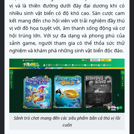
vị và là thiên đường dưới đáy đại dương khi có
nhiều sinh vật biển có độ khó cao. Sàn cược cam
kết mang đến cho hội viên với trải nghiệm đầy thú
vị với đồ họa tuyệt vời, âm thanh sống động và cơ
hội trúng lớn. Với sự đa dạng và phong phú của
sảnh game, người tham gia có thể thỏa sức thử
nghiệm và khám phá những sinh vật biển độc đáo.
Sảnh trò chơi mang đến các siêu phẩm bắn cá thú vị lôi
cuốn