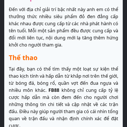
Đến với địa chỉ giải trí bậc nhất này anh em có thể
thưởng thức nhiều siêu phẩm đỏ đen đẳng cấp
khác nhau được cung cấp từ các nhà phát hành có
tên tuổi. Mỗi một sản phẩm đều được cung cấp và
đổi mới liên tục, nội dung mới lạ tăng thêm hứng
khởi cho người tham gia.
Thể thao
Tại đây, bạn có thể tìm thấy một loạt sự kiện thể
thao kịch tính và hấp dẫn từ khắp nơi trên thế giới,
từ bóng đá, bóng rổ, quần vợt đến đua ngựa và
nhiều môn khác.
FB88
không chỉ cung cấp tỷ lệ
cược hấp dẫn mà còn đem đến cho người chơi
những thông tin chi tiết và cập nhật về các trận
đấu. Điều này giúp người tham gia có cái nhìn tổng
quan về trận đấu và nhận định chính xác để đặt
cược.