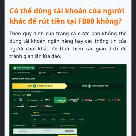
Có thể dùng tài khoản của người
khác để rút tiền tại FB88 không?
Theo quy định của trang cá cược bạn không thể
dùng tài khoản ngân hàng hay các thông tin của
người chơi khác để thực hiện các giao dịch để
tránh gian lận lừa đảo.