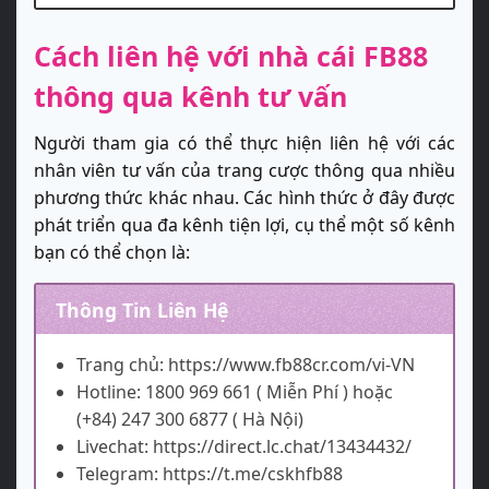
Cách liên hệ với nhà cái FB88
thông qua kênh tư vấn
Người tham gia có thể thực hiện liên hệ với các
nhân viên tư vấn của trang cược thông qua nhiều
phương thức khác nhau. Các hình thức ở đây được
phát triển qua đa kênh tiện lợi, cụ thể một số kênh
bạn có thể chọn là:
Thông Tin Liên Hệ
Trang chủ: https://www.fb88cr.com/vi-VN
Hotline: 1800 969 661 ( Miễn Phí ) hoặc
(+84) 247 300 6877 ( Hà Nội)
Livechat: https://direct.lc.chat/13434432/
Telegram: https://t.me/cskhfb88