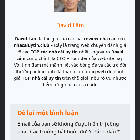
David Lâm
David Lâm
là tác giả của các bài
review nhà cái
trên
nhacaiuytin.club
– Đây là trang web chuyên đánh giá
về các
TOP các nhà cái uy tín
nhất, ngoài ra
David
Lâm
cũng chính là CEO – Founder của website này.
Với tính đam mê mãnh liệt vào bóng đá và các trò đổi
thưởng online anh đã thành lập trang web để đánh
giá
TOP nhà cái uy tín
trên thế giới, nêu rõ ưu nhược
điểm từng nhà cái cá cược.
Để lại một bình luận
Email của bạn sẽ không được hiển thị công
khai.
Các trường bắt buộc được đánh dấu
*