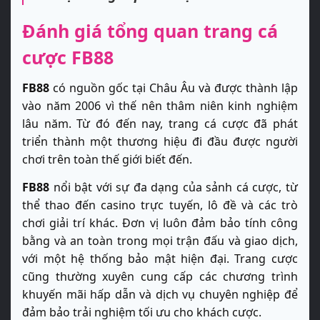
Đánh giá tổng quan trang cá
cược FB88
FB88
có nguồn gốc tại Châu Âu và được thành lập
vào năm 2006 vì thế nên thâm niên kinh nghiệm
lâu năm. Từ đó đến nay, trang cá cược đã phát
triển thành một thương hiệu đi đầu được người
chơi trên toàn thế giới biết đến.
FB88
nổi bật với sự đa dạng của sảnh cá cược, từ
thể thao đến casino trực tuyến, lô đề và các trò
chơi giải trí khác. Đơn vị luôn đảm bảo tính công
bằng và an toàn trong mọi trận đấu và giao dịch,
với một hệ thống bảo mật hiện đại. Trang cược
cũng thường xuyên cung cấp các chương trình
khuyến mãi hấp dẫn và dịch vụ chuyên nghiệp để
đảm bảo trải nghiệm tối ưu cho khách cược.