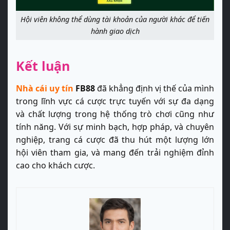
Hội viên không thể dùng tài khoản của người khác để tiến
hành giao dịch
Kết luận
Nhà cái uy tín
FB88
đã khẳng định vị thế của mình
trong lĩnh vực cá cược trực tuyến với sự đa dạng
và chất lượng trong hệ thống trò chơi cũng như
tính năng. Với sự minh bạch, hợp pháp, và chuyên
nghiệp, trang cá cược đã thu hút một lượng lớn
hội viên tham gia, và mang đến trải nghiệm đỉnh
cao cho khách cược.