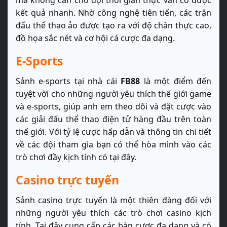
mà không cần chờ đợi thời gian thực vẫn có được
kết quả nhanh. Nhờ công nghệ tiên tiến, các trận
đấu thể thao ảo được tạo ra với độ chân thực cao,
đồ họa sắc nét và cơ hội cá cược đa dạng.
E-Sports
Sảnh e-sports tại nhà cái
FB88
là một điểm đến
tuyệt vời cho những người yêu thích thế giới game
và e-sports, giúp anh em theo dõi và đặt cược vào
các giải đấu thể thao điện tử hàng đầu trên toàn
thế giới. Với tỷ lệ cược hấp dẫn và thông tin chi tiết
về các đội tham gia bạn có thể hòa mình vào các
trò chơi đầy kịch tính có tại đây.
Casino trực tuyến
Sảnh casino trực tuyến là một thiên đàng đối với
những người yêu thích các trò chơi casino kịch
tính. Tại đây cung cấp các bàn cược đa dạng và có