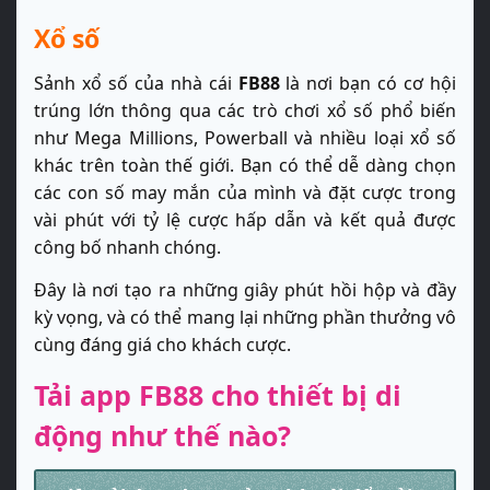
Xổ số
Sảnh xổ số của nhà cái
FB88
là nơi bạn có cơ hội
trúng lớn thông qua các trò chơi xổ số phổ biến
như Mega Millions, Powerball và nhiều loại xổ số
khác trên toàn thế giới. Bạn có thể dễ dàng chọn
các con số may mắn của mình và đặt cược trong
vài phút với tỷ lệ cược hấp dẫn và kết quả được
công bố nhanh chóng.
Đây là nơi tạo ra những giây phút hồi hộp và đầy
kỳ vọng, và có thể mang lại những phần thưởng vô
cùng đáng giá cho khách cược.
Tải app FB88 cho thiết bị di
động như thế nào?