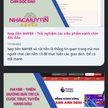
Nạp tiền MAY88 – Trải nghiệm các siêu phẩm xanh chín
độc đáo
17/10/2023
Nạp tiền MAY88 và rút tiền là thông tin quan trọng mà mọi
người chơi cần nắm rõ để thực hiện các giao dịch. Để có
thể thanh