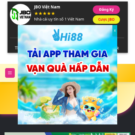
Skip
JBO Việt Nam
Đăng Ký
to
content
Nhà cái uy tín số 1 Việt Nam
Cược JBO
Khuyến mãi tặng tiền nạp lần đầu 100%
Thứ 2 nạp tiền tặng 5% | Giới thiệu bạn bè + 200k
Đăng Ký
Đăng Nhập
Trang Chủ
|
Hướng Dẫn
Hướng Dẫn