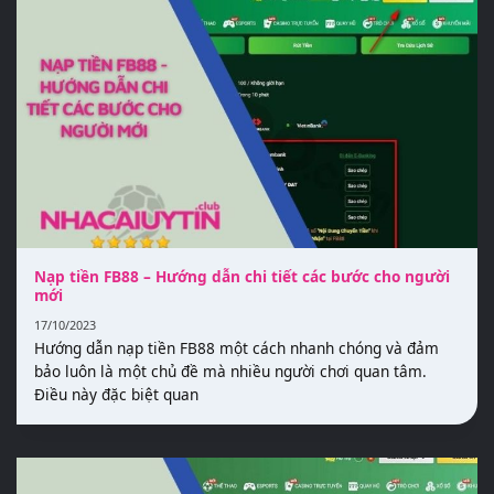
Nạp tiền FB88 – Hướng dẫn chi tiết các bước cho người
mới
17/10/2023
Hướng dẫn nạp tiền FB88 một cách nhanh chóng và đảm
bảo luôn là một chủ đề mà nhiều người chơi quan tâm.
Điều này đặc biệt quan