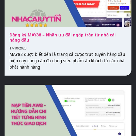
Đăng ký MAY88 – Nhận ưu đãi ngập tràn từ nhà cái
hàng đầu
17/10/2023
MAY88 được biết đến là trang cá cược trực tuyến hàng đầu
hiện nay cung cấp đa dạng siêu phẩm ăn khách từ các nhà
phát hành hàng