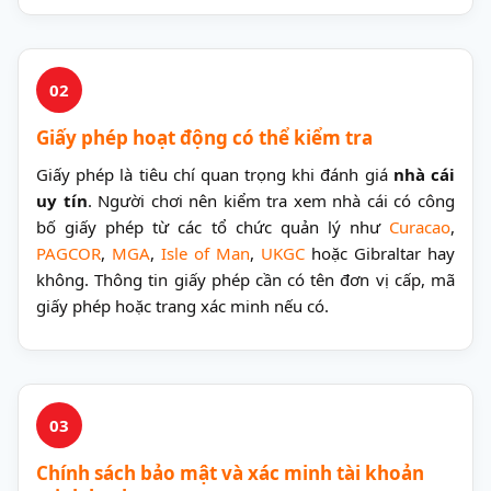
02
Giấy phép hoạt động có thể kiểm tra
Giấy phép là tiêu chí quan trọng khi đánh giá
nhà cái
uy tín
. Người chơi nên kiểm tra xem nhà cái có công
bố giấy phép từ các tổ chức quản lý như
Curacao
,
PAGCOR
,
MGA
,
Isle of Man
,
UKGC
hoặc Gibraltar hay
không. Thông tin giấy phép cần có tên đơn vị cấp, mã
giấy phép hoặc trang xác minh nếu có.
03
Chính sách bảo mật và xác minh tài khoản