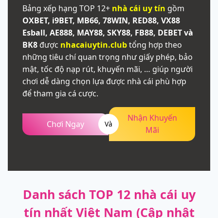
Bảng xếp hạng TOP 12+
nhà cái uy tín
gồm
OXBET, i9BET, MB66, 78WIN, RED88, VX88
Esball, AE888, MAY88, SKY88, FB88, DEBET và
BK8
được
nhacaiuytin.club
tổng hợp theo
những tiêu chí quan trọng như giấy phép, bảo
mật, tốc độ nạp rút, khuyến mãi, … giúp người
chơi dễ dàng chọn lựa được nhà cái phù hợp
để tham gia cá cược.
Nhận Khuyến
Chơi Ngay
Và
Mãi
Danh sách TOP 12 nhà cái uy
tín nhất Việt Nam (Cập nhật