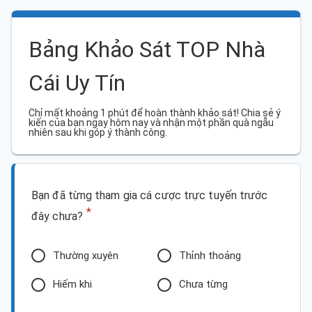
Bảng Khảo Sát TOP Nhà
Cái Uy Tín
Chỉ mất khoảng 1 phút để hoàn thành khảo sát! Chia sẻ ý
kiến của bạn ngay hôm nay và nhận một phần quà ngẫu
nhiên sau khi góp ý thành công.
Bạn đã từng tham gia cá cược trực tuyến trước
*
đây chưa?
Thường xuyên
Thỉnh thoảng
Hiếm khi
Chưa từng