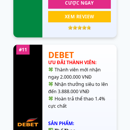
CƯỢC NGAY
XEM REVIEW
#11
DEBET
ƯU ĐÃI THÀNH VIÊN:
Thành viên mới nhận
ngay 2.000.000 VNĐ
Nhận thưởng siêu to lên
đến 3.888.000 VNĐ
Hoàn trả thể thao 1.4%
cực chất
SẢN PHẨM: