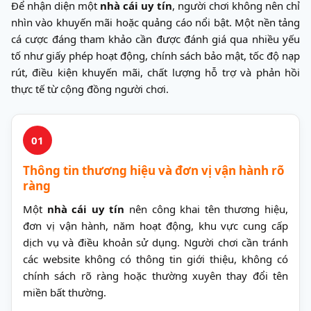
Để nhận diện một
nhà cái uy tín
, người chơi không nên chỉ
nhìn vào khuyến mãi hoặc quảng cáo nổi bật. Một nền tảng
cá cược đáng tham khảo cần được đánh giá qua nhiều yếu
tố như giấy phép hoạt động, chính sách bảo mật, tốc độ nạp
rút, điều kiện khuyến mãi, chất lượng hỗ trợ và phản hồi
thực tế từ cộng đồng người chơi.
01
Thông tin thương hiệu và đơn vị vận hành rõ
ràng
Một
nhà cái uy tín
nên công khai tên thương hiệu,
đơn vị vận hành, năm hoạt động, khu vực cung cấp
dịch vụ và điều khoản sử dụng. Người chơi cần tránh
các website không có thông tin giới thiệu, không có
chính sách rõ ràng hoặc thường xuyên thay đổi tên
miền bất thường.