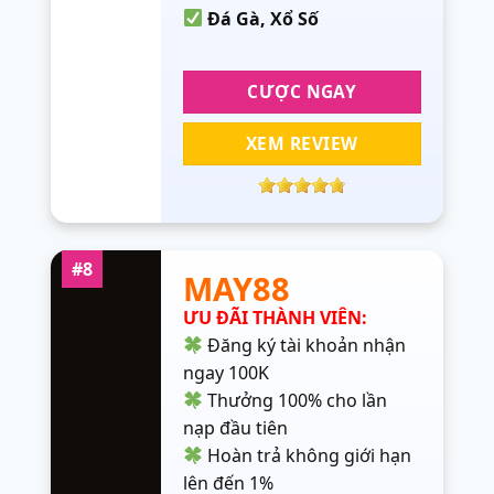
Đá Gà, Xổ Số
CƯỢC NGAY
XEM REVIEW
#8
MAY88
ƯU ĐÃI THÀNH VIÊN:
Đăng ký tài khoản nhận
ngay 100K
Thưởng 100% cho lần
nạp đầu tiên
Hoàn trả không giới hạn
lên đến 1%