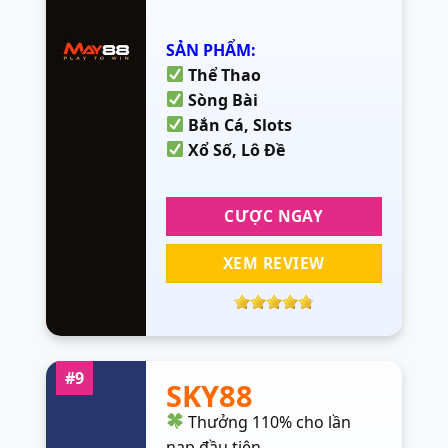
SẢN PHẨM:
Thể Thao
Sòng Bài
Bắn Cá, Slots
Xổ Số, Lô Đề
CƯỢC NGAY
XEM REVIEW
#9
SKY88
Thưởng 110% cho lần
nạp đầu tiên