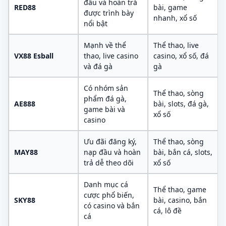
đầu và hoàn trả
RED88
bài, game
được trình bày
nhanh, xổ số
nổi bật
Mạnh về thể
Thể thao, live
VX88 Esball
thao, live casino
casino, xổ số, đá
và đá gà
gà
Có nhóm sản
Thể thao, sòng
phẩm đá gà,
AE888
bài, slots, đá gà,
game bài và
xổ số
casino
Ưu đãi đăng ký,
Thể thao, sòng
MAY88
nạp đầu và hoàn
bài, bắn cá, slots,
trả dễ theo dõi
xổ số
Danh mục cá
Thể thao, game
cược phổ biến,
SKY88
bài, casino, bắn
có casino và bắn
cá, lô đề
cá