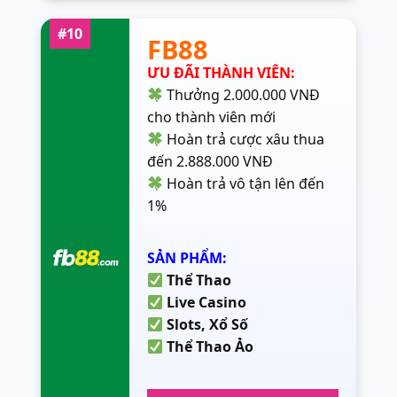
#10
FB88
ƯU ĐÃI THÀNH VIÊN:
Thưởng 2.000.000 VNĐ
cho thành viên mới
Hoàn trả cược xâu thua
đến 2.888.000 VNĐ
Hoàn trả vô tận lên đến
1%
SẢN PHẨM:
Thể Thao
Live Casino
Slots, Xổ Số
Thể Thao Ảo