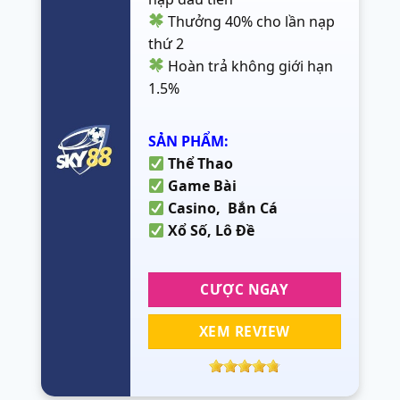
Thưởng 40% cho lần nạp
thứ 2
Hoàn trả không giới hạn
1.5%
SẢN PHẨM:
Thể Thao
Game Bài
Casino, Bắn Cá
Xổ Số, Lô Đề
CƯỢC NGAY
XEM REVIEW