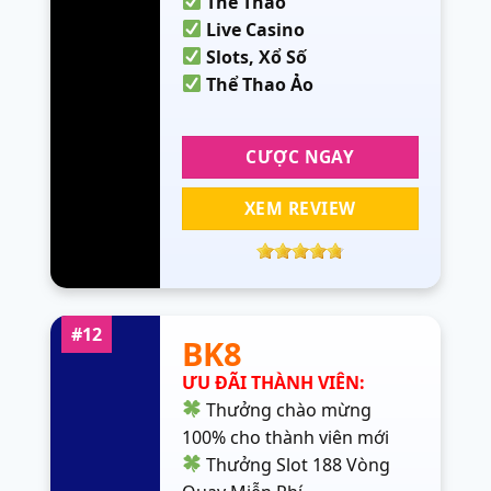
Thể Thao
Live Casino
Slots, Xổ Số
Thể Thao Ảo
CƯỢC NGAY
XEM REVIEW
#12
BK8
ƯU ĐÃI THÀNH VIÊN:
Thưởng chào mừng
100% cho thành viên mới
Thưởng Slot 188 Vòng