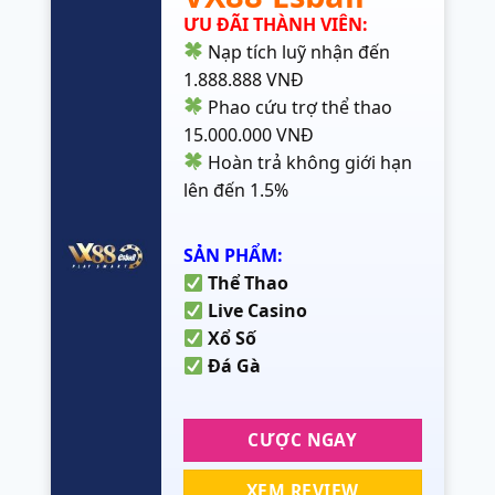
ƯU ĐÃI THÀNH VIÊN:
Nạp tích luỹ nhận đến
1.888.888 VNĐ
Phao cứu trợ thể thao
15.000.000 VNĐ
Hoàn trả không giới hạn
lên đến 1.5%
SẢN PHẨM:
Thể Thao
Live Casino
Xổ Số
Đá Gà
CƯỢC NGAY
XEM REVIEW