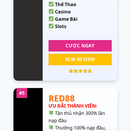
Thể Thao
Casino
Game Bài
Slots
CƯỢC NGAY
XEM REVIEW
#5
RED88
ƯU ĐÃI THÀNH VIÊN:
Tân thủ nhận 300% lần
nạp đầu
Thưởng 100% nạp đầu,