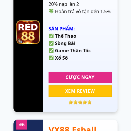
20% nạp lần 2
Hoàn trả vô tận đến 1.5%
SẢN PHẨM:
Thể Thao
Sòng Bài
Game Thần Tốc
Xổ Số
CƯỢC NGAY
XEM REVIEW
#6
VX88 Esball