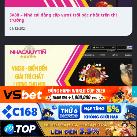
SV88 – Nhà cái đẳng cấp vượt trội bậc nhất trên thị
trường
01/12/2024
VN138 – Điểm đến giải trí chất lượng cho mọi bet thủ
27/11/2024