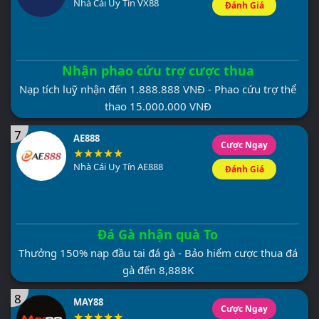
Nhà Cái Uy Tín VX88
Đánh Giá
Nhận phao cứu trợ cược thua
Nạp tích luỹ nhận đến 1.888.888 VNĐ - Phao cứu trợ thể
thao 15.000.000 VNĐ
7
AE888
Cược Ngay
Nhà Cái Uy Tín AE888
Đánh Giá
Đá Gà nhận quà To
Thưởng 150% nạp đầu tại đá gà - Bảo hiểm cược thua đá
gà đến 8,888K
8
MAY88
Cược Ngay