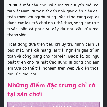
PG88
là một sân chơi cá cược trực tuyến mới nổi
tại Việt Nam, được biết đến nhờ giao diện hiện đại,
thân thiện với người dùng. Nền tảng cung cấp đa
dạng các loại trò chơi như thể thao, sòng bạc trực
tuyến, bắn cá phục vụ đầy đủ nhu cầu của mọi
thành viên.
Hoạt động dựa trên tiêu chí uy tín, minh bạch và
bảo mật, nhà cái mang lại trải nghiệm giải trí an
toàn và công bằng cho hội viên. Đặc biệt, đội ngũ
phát triển cho ra mắt ứng dụng di động cho anh
em vừa có thể trải nghiệm trên web và điện thoại
mọi lúc, mọi nơi.
Những điểm đặc trưng chỉ có
tại sân chơi