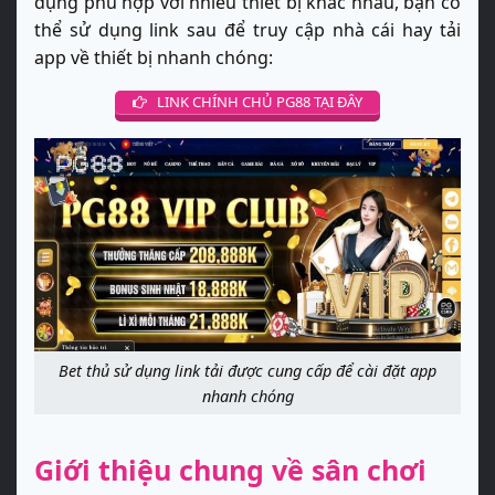
dụng phù hợp với nhiều thiết bị khác nhau, bạn có
thể sử dụng link sau để truy cập nhà cái hay tải
app về thiết bị nhanh chóng:
LINK CHÍNH CHỦ PG88 TẠI ĐÂY
Bet thủ sử dụng link tải được cung cấp để cài đặt app
nhanh chóng
Giới thiệu chung về sân chơi