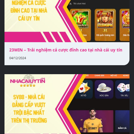
23WIN – Trải nghiệm cá cược đỉnh cao tại nhà cái uy tín
04/12/2024