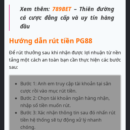
Xem thêm:
789BET
– Thiên đường
cá cược đẳng cấp và uy tín hàng
đầu
Hướng dẫn rút tiền PG88
Để rút thưởng sau khi nhận được lợi nhuận từ nền
tảng một cách an toàn bạn cần thực hiện các bước
sau:
Bước 1: Anh em truy cập tài khoản tại sân
cược rồi vào mục rút tiền.
Bước 2: Chọn tài khoản ngân hàng nhận,
nhập số tiền muốn rút.
Bước 3: Xác nhận thông tin sau đó nhấn rút
tiền hệ thống sẽ tự động xử lý nhanh
chóng.