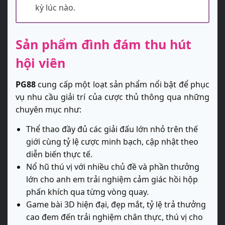
kỳ lúc nào.
Sản phẩm đình đám thu hút
hội viên
PG88
cung cấp một loạt sản phẩm nổi bật để phục
vụ nhu cầu giải trí của cược thủ thông qua những
chuyên mục như:
Thể thao đầy đủ các giải đấu lớn nhỏ trên thế
giới cùng tỷ lệ cược minh bạch, cập nhật theo
diễn biến thực tế.
Nổ hũ thú vị với nhiều chủ đề và phần thưởng
lớn cho anh em trải nghiệm cảm giác hồi hộp
phấn khích qua từng vòng quay.
Game bài 3D hiện đại, đẹp mắt, tỷ lệ trả thưởng
cao đem đến trải nghiệm chân thực, thú vị cho