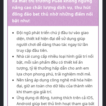
Ra mắt thị trường
PG88
không ngừng
nâng cao chất lượng dịch vụ, thu hút
đông đảo bet thủ nhờ những điểm nổi
bật như:
Đội ngũ phát triển chú ý đầu tư vào giao
diện, thiết kế hiện đại dễ sử dụng giúp
người chơi dễ dàng thao tác ngay từ lần
truy cập đầu tiên.
Nhà cái cung cấp nhiều loại hình giải trí nổi
bật, mỗi sản phẩm đều có thiết kế ấn
tượng, tỷ lệ thưởng hấp dẫn cho anh em
lựa chọn phong phú, trải nghiệm mới mẻ.
Nền tảng áp dụng công nghệ mã hóa hiện
đại, giữ an toàn cho dữ liệu của thành viên
khi tham gia giải trí.
Ứng dụng di động, tương thích trên cả iOS,
Android giúp bet thủ linh hoạt tham gia bất