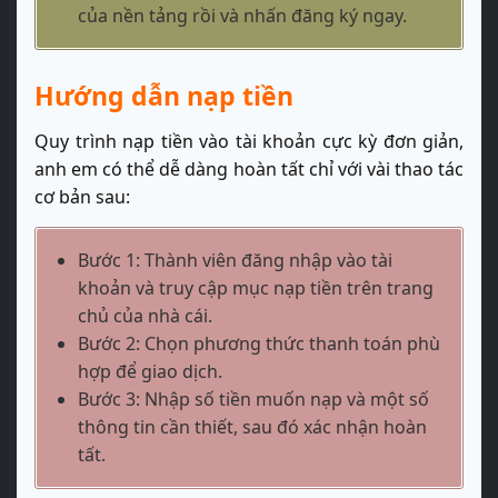
của nền tảng rồi và nhấn đăng ký ngay.
Hướng dẫn nạp tiền
Quy trình nạp tiền vào tài khoản cực kỳ đơn giản,
anh em có thể dễ dàng hoàn tất chỉ với vài thao tác
cơ bản sau:
Bước 1: Thành viên đăng nhập vào tài
khoản và truy cập mục nạp tiền trên trang
chủ của nhà cái.
Bước 2: Chọn phương thức thanh toán phù
hợp để giao dịch.
Bước 3: Nhập số tiền muốn nạp và một số
thông tin cần thiết, sau đó xác nhận hoàn
tất.