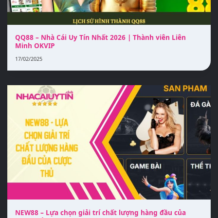
QQ88 – Nhà Cái Uy Tín Nhất 2026 | Thành viên Liên
Minh OKVIP
17/02/2025
NEW88 – Lựa chọn giải trí chất lượng hàng đầu của