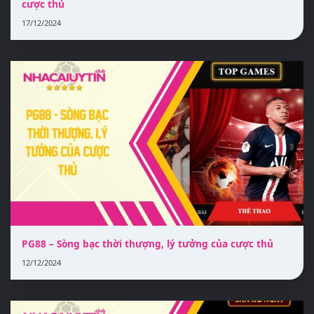
cược thủ
17/12/2024
PG88 – Sòng bạc thời thượng, lý tưởng của cược thủ
12/12/2024