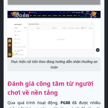
Thực hiện rút tiền theo đúng hướng dẫn nhận thưởng an
toàn
Đánh giá công tâm từ người
chơi về nền tảng
Qua quá trình hoạt động,
PG88
đã được nhiều