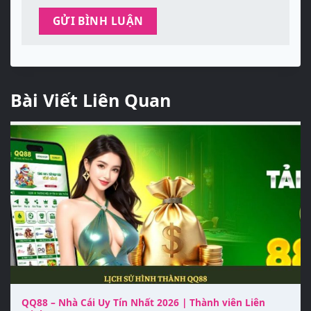
Bài Viết Liên Quan
QQ88 – Nhà Cái Uy Tín Nhất 2026 | Thành viên Liên