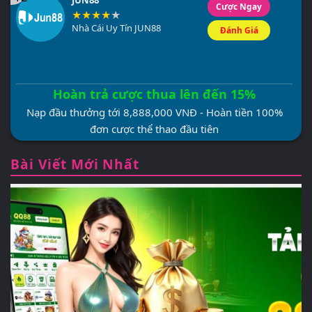
Cược Ngay
Nhà Cái Uy Tín JUN88
Đánh Giá
Hoàn trả cược thua lên đến 15%
Nạp đầu thưởng tới 8,888,000 VNĐ - Hoàn tiền 100%
đơn cược thể thao đầu tiên
Bài Viết Mới Nhất