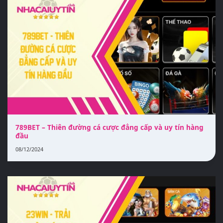
789BET – Thiên đường cá cược đẳng cấp và uy tín hàng
đầu
08/12/2024