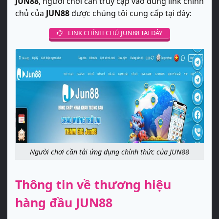
JUN88
, người chơi cần truy cập vào đúng link chính
chủ của
JUN88
được chúng tôi cung cấp tại đây:
LINK CHÍNH CHỦ JUN88 TẠI ĐÂY
Người chơi cần tải ứng dụng chính thức của JUN88
Thông tin về thương hiệu
hàng đầu JUN88