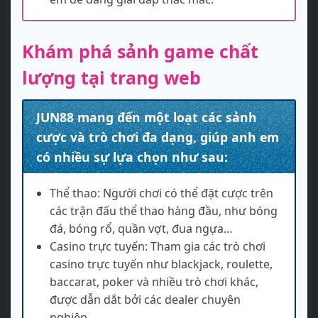
Khám phá sảnh game chất
lượng tại trang web
JUN88 mang đến một loạt các sảnh
cược và trò chơi đa dạng, giúp anh em
có nhiều sự lựa chọn như sau:
Thể thao: Người chơi có thể đặt cược trên
các trận đấu thể thao hàng đầu, như bóng
đá, bóng rổ, quần vợt, đua ngựa…
Casino trực tuyến: Tham gia các trò chơi
casino trực tuyến như blackjack, roulette,
baccarat, poker và nhiều trò chơi khác,
được dẫn dắt bởi các dealer chuyên
nghiệp.