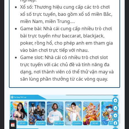
Xổ số: Thương hiệu cung cấp các trò chơi
xổ số trực tuyến, bao gồm xổ số miền Bắc,
miền Nam, miền Trung….
Game bài: Nhà cái cung cấp nhiều trò chơi
bài trực tuyến như baccarat, blackjack,
poker, rồng hổ, cho phép anh em tham gia
vào bàn chơi trực tiếp với nhau.
Game slot: Nhà cái có nhiều trò chơi slot
trực tuyến với các chủ đề và tính năng đa
dạng, nơi thành viên có thể thử vận may và
săn lùng phần thưởng từ các vòng quay.