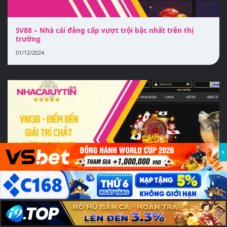
SV88 – Nhà cái đẳng cấp vượt trội bậc nhất trên thị
trường
01/12/2024
VN138 – Điểm đến giải trí chất lượng cho mọi bet thủ
27/11/2024