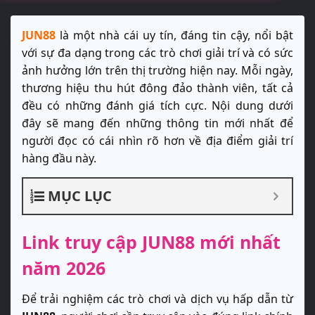
JUN88
là một nhà cái uy tín, đáng tin cậy, nổi bật
với sự đa dạng trong các trò chơi giải trí và có sức
ảnh hưởng lớn trên thị trường hiện nay. Mỗi ngày,
thương hiệu thu hút đông đảo thành viên, tất cả
đều có những đánh giá tích cực. Nội dung dưới
đây sẽ mang đến những thông tin mới nhất để
người đọc có cái nhìn rõ hơn về địa điểm giải trí
hàng đầu này.
MỤC LỤC
Link truy cập JUN88 mới nhất
năm 2026
Để trải nghiệm các trò chơi và dịch vụ hấp dẫn từ