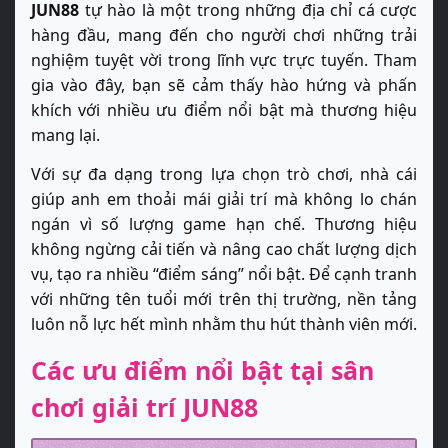
JUN88
tự hào là một trong những địa chỉ cá cược
hàng đầu, mang đến cho người chơi những trải
nghiệm tuyệt vời trong lĩnh vực trực tuyến. Tham
gia vào đây, bạn sẽ cảm thấy hào hứng và phấn
khích với nhiều ưu điểm nổi bật mà thương hiệu
mang lại.
Với sự đa dạng trong lựa chọn trò chơi, nhà cái
giúp anh em thoải mái giải trí mà không lo chán
ngán vì số lượng game hạn chế. Thương hiệu
không ngừng cải tiến và nâng cao chất lượng dịch
vụ, tạo ra nhiều “điểm sáng” nổi bật. Để cạnh tranh
với những tên tuổi mới trên thị trường, nền tảng
luôn nỗ lực hết mình nhằm thu hút thành viên mới.
Các ưu điểm nổi bật tại sân
chơi giải trí JUN88