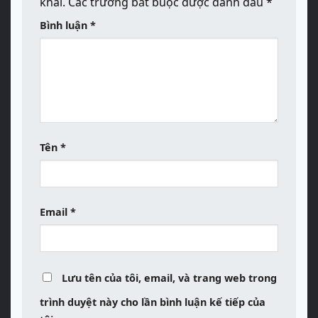
khai.
Các trường bắt buộc được đánh dấu
*
Bình luận
*
Tên
*
Email
*
Lưu tên của tôi, email, và trang web trong
trình duyệt này cho lần bình luận kế tiếp của