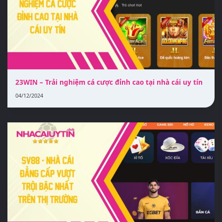
23WIN – Trải nghiệm cá cược đỉnh cao tại nhà cái uy tín
04/12/2024