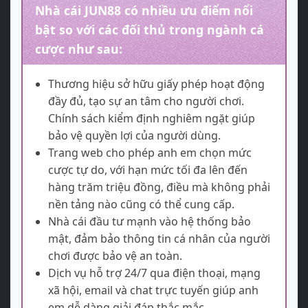
Nhà cái
JUN88
có nhiều ưu điểm nổi
bật so với các đối thủ trong ngành cá
cược như sau:
Thương hiệu sở hữu giấy phép hoạt động
đầy đủ, tạo sự an tâm cho người chơi.
Chính sách kiểm định nghiêm ngặt giúp
bảo vệ quyền lợi của người dùng.
Trang web cho phép anh em chọn mức
cược tự do, với hạn mức tối đa lên đến
hàng trăm triệu đồng, điều mà không phải
nền tảng nào cũng có thể cung cấp.
Nhà cái đầu tư mạnh vào hệ thống bảo
mật, đảm bảo thông tin cá nhân của người
chơi được bảo vệ an toàn.
Dịch vụ hỗ trợ 24/7 qua điện thoại, mạng
xã hội, email và chat trực tuyến giúp anh
em dễ dàng giải đáp thắc mắc.