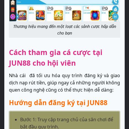
Thương hiệu mang đến một loạt các sảnh cược hấp dẫn
cho bạn
Cách tham gia cá cược tại
JUN88 cho hội viên
Nhà cái đã tối ưu hóa quy trình đăng ký và giao
dịch nạp rút tiền, giúp ngay cả những người không
quen công nghệ cũng có thể thực hiện dễ dàng:
Hướng dẫn đăng ký tại JUN88
Bước 1: Truy cập trang chủ của sân chơi để
bắt đầu quy trình.