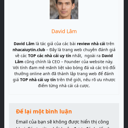
David Lâm
David Lâm
là tác giả của các bài
review nhà cái
trên
nhacaiuytin.club
– Đây là trang web chuyên đánh giá
về các
TOP các nhà cái uy tín
nhất, ngoài ra
David
Lâm
cũng chính là CEO – Founder của website này.
Với tính đam mê mãnh liệt vào bóng đá và các trò đổi
thưởng online anh đã thành lập trang web để đánh
giá
TOP nhà cái uy tín
trên thế giới, nêu rõ ưu nhược
điểm từng nhà cái cá cược.
Để lại một bình luận
Email của bạn sẽ không được hiển thị công