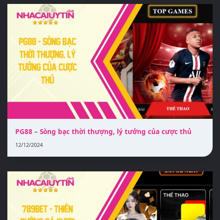
PG88 – Sòng bạc thời thượng, lý tưởng của cược thủ
12/12/2024