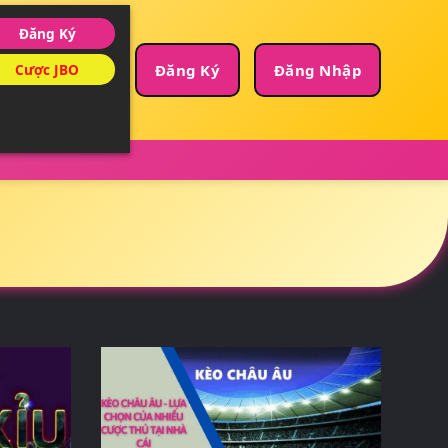
Đăng Ký
Cược JBO
Đăng Ký
Đăng Nhập