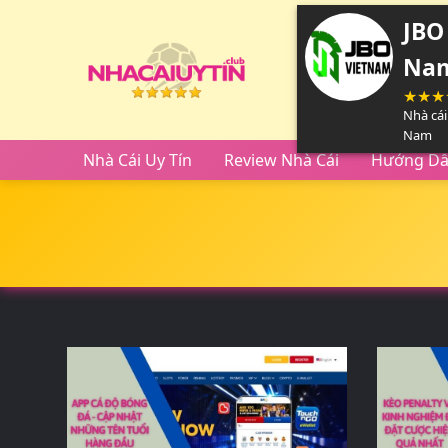
Skip
JBO
to
content
Na
Nhà cái 
Nam
Nhà Cái Uy Tín
Review Nhà Cái
Hướng D