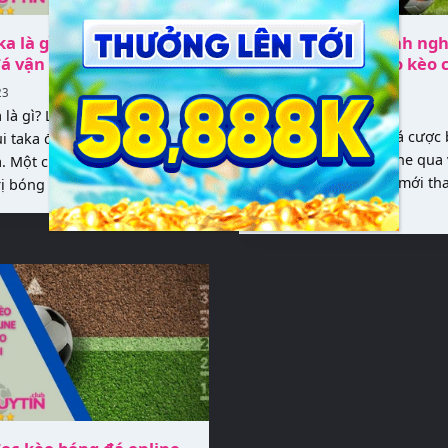
aka là gì? Những đội
Kèo chấp 3/4 – Kinh ng
á vận dụng hiệu quả
để người chơi vào kèo 
xác
23
a là gì? Lối chơi tiqui taka
17/10/2023
Kèo chấp 3/4 trong cá cược
ui taka được sử dụng trong
chắc chắn bạn đã nghe qua 
. Một chiến thuật đã từng
Nhưng nếu là người mới th
ị bóng đá thế giới
vào thị trường thì có