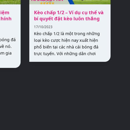
hiệm
Kèo chấp 1/2 – Ví dụ cụ thể và
chính
bí quyết đặt kèo luôn thắng
17/10/2023
Kèo chấp 1/2 là một trong những
 bóng đá
loại kèo cược hiện nay xuất hiện
về nó.
phổ biến tại các nhà cái bóng đá
am gia
trực tuyến. Với những dân chơi