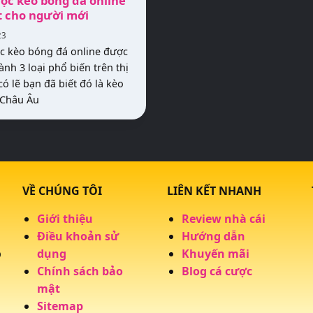
ọc kèo bóng đá online
ết cho người mới
23
c kèo bóng đá online được
nh 3 loại phổ biến trên thị
ó lẽ bạn đã biết đó là kèo
 Châu Âu
VỀ CHÚNG TÔI
LIÊN KẾT NHANH
Giới thiệu
Review nhà cái
Điều khoản sử
Hướng dẫn
dụng
Khuyến mãi
p
Chính sách bảo
Blog cá cược
mật
Sitemap