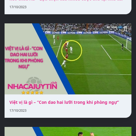
17/10/2023
Việt vị là gì – “Con dao hai lưỡi trong khi phòng ngự”
17/10/2023