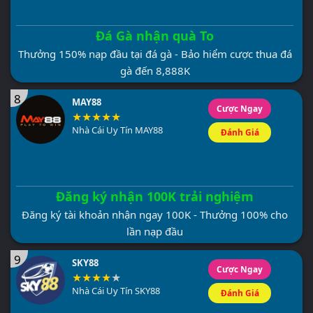
Đá Gà nhận quà To
Thưởng 150% nạp đầu tại đá gà - Bảo hiểm cược thua đá
gà đến 8,888K
8
MAY88
Cược Ngay
Nhà Cái Uy Tín MAY88
Đánh Giá
Đăng ký nhận 100K trải nghiệm
Đăng ký tài khoản nhận ngay 100K - Thưởng 100% cho
lần nạp đầu
9
SKY88
Cược Ngay
Nhà Cái Uy Tín SKY88
Đánh Giá