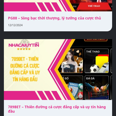
PG88 – Sòng bạc thời thượng, lý tưởng của cược thủ
12/12/2024
789BET – Thiên đường cá cược đẳng cấp và uy tín hàng
đầu