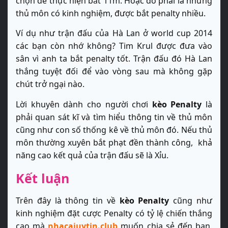
chọn để thực hiện bắt 11m. Hoặc đó phải là những
thủ môn có kinh nghiệm, được bắt penalty nhiều.
Ví dụ như trận đấu của Hà Lan ở world cup 2014
các bạn còn nhớ không? Tim Krul được đưa vào
sân vì anh ta bắt penalty tốt. Trận đấu đó Hà Lan
thắng tuyệt đối để vào vòng sau mà không gặp
chút trở ngại nào.
Lời khuyên dành cho người chơi
kèo Penalty
là
phải quan sát kĩ và tìm hiểu thông tin về thủ môn
cũng như con số thống kê về thủ môn đó. Nếu thủ
môn thường xuyên bắt phạt đền thành công, khả
năng cao kết quả của trận đấu sẽ là Xỉu.
Kết luận
Trên đây là thông tin về
kèo Penalty
cũng như
kinh nghiệm đặt cược Penalty có tỷ lệ chiến thắng
cao mà
nhacaiuytin.club
muốn chia sẻ đến bạn.