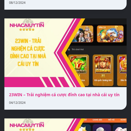
08/12/2024
23WIN – Trải nghiệm cá cược đỉnh cao tại nhà cái uy tín
04/12/2024