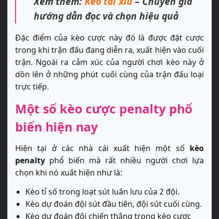
Xem thêm:
Kèo tài xỉu
– Chuyên gia
hướng dẫn đọc và chọn hiệu quả
Đặc điểm của kèo cược này đó là được đặt cược
trong khi trận đấu đang diễn ra, xuất hiện vào cuối
trận. Ngoài ra cảm xúc của người chơi kèo này ở
dồn lên ở những phút cuối cùng của trận đấu loại
trực tiếp.
Một số kèo cược penalty phổ
biến hiện nay
Hiện tại ở các nhà cái xuất hiện một số
kèo
penalty
phổ biến mà rất nhiều người chơi lựa
chọn khi nó xuất hiện như là:
Kèo tỉ số trong loạt sút luân lưu của 2 đội.
Kèo dự đoán đội sút đầu tiên, đội sút cuối cùng.
Kèo dự đoán đội chiến thắng trong kèo cược