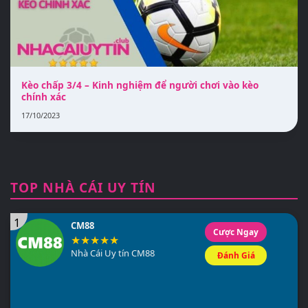
Kèo chấp 3/4 – Kinh nghiệm để người chơi vào kèo
chính xác
17/10/2023
TOP NHÀ CÁI UY TÍN
1
CM88
Cược Ngay
Nhà Cái Uy tín CM88
Đánh Giá