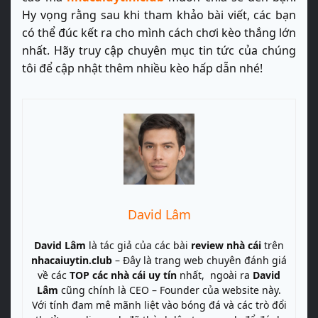
Hy vọng rằng sau khi tham khảo bài viết, các bạn
có thể đúc kết ra cho mình cách chơi kèo thắng lớn
nhất. Hãy truy cập chuyên mục tin tức của chúng
tôi để cập nhật thêm nhiều kèo hấp dẫn nhé!
David Lâm
David Lâm
là tác giả của các bài
review nhà cái
trên
nhacaiuytin.club
– Đây là trang web chuyên đánh giá
về các
TOP các nhà cái uy tín
nhất, ngoài ra
David
Lâm
cũng chính là CEO – Founder của website này.
Với tính đam mê mãnh liệt vào bóng đá và các trò đổi