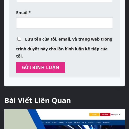
Email
*
Lưu tên của tôi, email, và trang web trong
trình duyệt này cho lần bình luận kế tiếp của
tôi.
Bài Viết Liên Quan