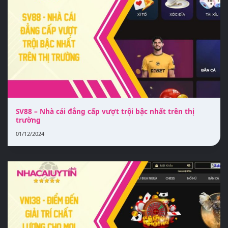
SV88 – Nhà cái đẳng cấp vượt trội bậc nhất trên thị
trường
01/12/2024