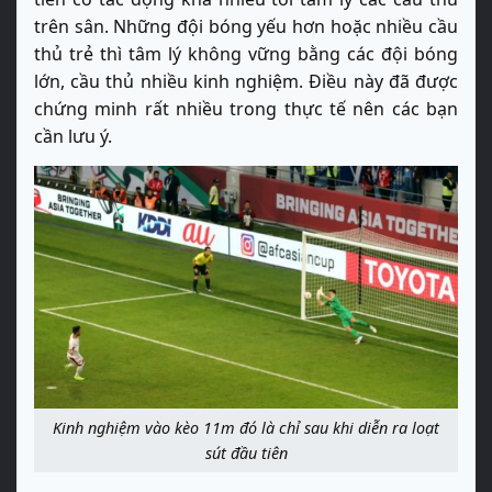
trên sân. Những đội bóng yếu hơn hoặc nhiều cầu
thủ trẻ thì tâm lý không vững bằng các đội bóng
lớn, cầu thủ nhiều kinh nghiệm. Điều này đã được
chứng minh rất nhiều trong thực tế nên các bạn
cần lưu ý.
Kinh nghiệm vào kèo 11m đó là chỉ sau khi diễn ra loạt
sút đầu tiên