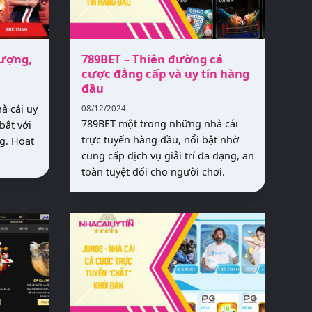
hượng,
789BET – Thiên đường cá
cược đẳng cấp và uy tín hàng
đầu
à cái uy
08/12/2024
789BET một trong những nhà cái
bật với
trực tuyến hàng đầu, nổi bật nhờ
ng. Hoạt
cung cấp dịch vụ giải trí đa dạng, an
toàn tuyệt đối cho người chơi.