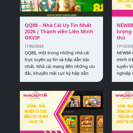
QQ88 – Nhà Cái Uy Tín Nhất
NEW88 
2026 | Thành viên Liên Minh
lượng
OKVIP
thủ
17/02/2025
17/12/20
QQ88, một trong những nhà cái
NEW88 đ
trực tuyến uy tín và hấp dẫn bậc
mình tr
nhất. Nhà cái mang đến những ưu
tuyến V
đãi, khuyến mãi cực kỳ hấp dẫn
nghiệp 