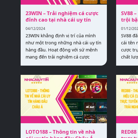
23WIN – Trải nghiệm cá cược
SV88 –
đỉnh cao tại nhà cái uy tín
trội b
04/12/2024
01/12/20
23WIN khẳng định vị trí của mình
SV88 đã
như một trong những nhà cái uy tín
cái tên 
hàng đầu. Hoạt động với sứ mệnh
cược tr
mang đến trải nghiệm cá cược
chất lư
LOTO188 – Thông tin về nhà
RED88 