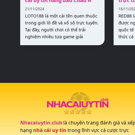
cái uy tín hàng đầu Châu Á
trực t
21/11/2024
18/11/20
LOTO188 là một cái tên quen thuộc
RED88 l
trong giới lô đề và xổ số trực tuyến.
được ng
Tại đây, người chơi có thể trải
quốc tế
nghiệm nhiều tựa game giải
thức cá 
Nhacaiuytin.club
là chuyên trang đánh giá và xế
hạng
nhà cái uy tín
trong lĩnh vực cá cược trực