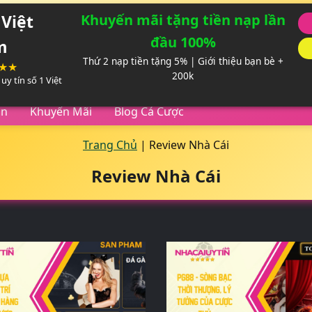
 Việt
Khuyến mãi tặng tiền nạp lần
đầu 100%
m
Thứ 2 nạp tiền tặng 5% | Giới thiệu bạn bè +
200k
uy tín số 1 Việt
ẫn
Khuyến Mãi
Blog Cá Cược
Trang Chủ
|
Review Nhà Cái
Review Nhà Cái