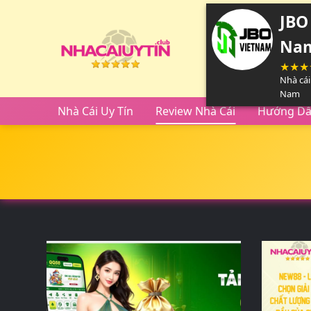
Skip
JBO
to
content
Na
Nhà cái 
Nam
Nhà Cái Uy Tín
Review Nhà Cái
Hướng D