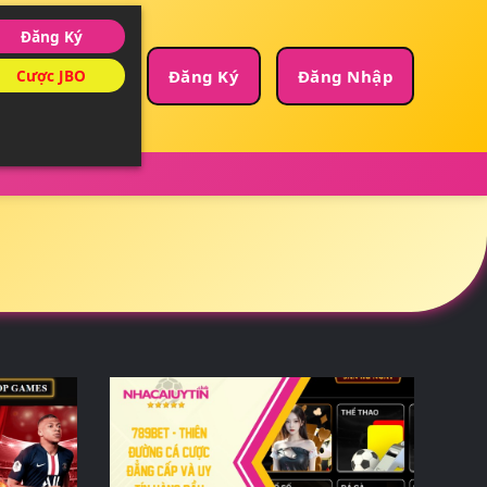
Đăng Ký
Cược JBO
Đăng Ký
Đăng Nhập