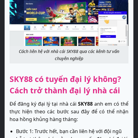
Cách liên hệ với nhà cái SKY88 qua các kênh tư vấn
chuyên nghiệp
SKY88 có tuyển đại lý không?
Cách trở thành đại lý nhà cái
Để đăng ký đại lý tại nhà cái
SKY88
anh em có thể
thực hiện theo các bước sau đây để có thể nhận
hoa hồng khủng hàng tháng:
Bước 1: Trước hết, bạn cần liên hệ với đội ngũ