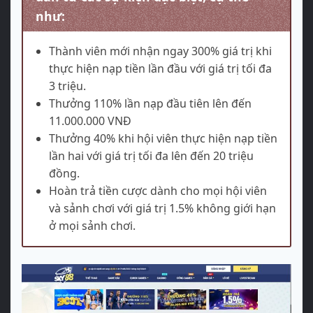
như:
Thành viên mới nhận ngay 300% giá trị khi
thực hiện nạp tiền lần đầu với giá trị tối đa
3 triệu.
Thưởng 110% lần nạp đầu tiên lên đến
11.000.000 VNĐ
Thưởng 40% khi hội viên thực hiện nạp tiền
lần hai với giá trị tối đa lên đến 20 triệu
đồng.
Hoàn trả tiền cược dành cho mọi hội viên
và sảnh chơi với giá trị 1.5% không giới hạn
ở mọi sảnh chơi.