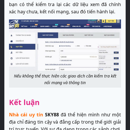
bạn có thể kiểm tra lại các dữ liệu xem đã chính
xác hay chưa, kết nối mạng, sau đó tiến hành lại.
Nếu không thể thực hiện các giao dịch cần kiểm tra kết
nối mạng và thông tin
Kết luận
Nhà cái uy tín
SKY88
đã thể hiện mình như một
địa chỉ đáng tin cậy và đẳng cấp trong thế giới giải
trí trực tuyến. Với sự đa dạng trong các sảnh chơi,