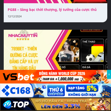
PG88 – Sòng bạc thời thượng, lý tưởng của cược thủ
12/12/2024
789BET – Thiên đường cá cược đẳng cấp và uy tín hàng
đầu
08/12/2024