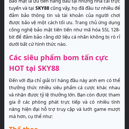
Bảo mật là ưu tiên hàng đầu tại những nhà cái trực
tuyến và tại
SKY88
cũng vậy, họ đã đầu tư nhiều để
đảm bảo thông tin và tài khoản của người chơi
được bảo vệ một cách tối ưu. Trang chủ ứng dụng
công nghệ bảo mật tiên tiến như mã hóa SSL 128-
bit để đảm bảo rằng dữ liệu cá nhân không bị rò rỉ
dưới bất cứ hình thức nào.
Các siêu phẩm bom tấn cực
HOT tại SKY88
Đến với địa chỉ giải trí hàng đầu này anh em có thể
thưởng thức nhiều siêu phẩm cá cược khác nhau
và nhận được tỷ lệ thưởng lớn. Bạn còn được tham
gia ở các phòng phát trực tiếp và có nhiều tính
năng hiện đại hỗ trợ truy cập và lướt game mượt
mà hơn, cụ thể như: