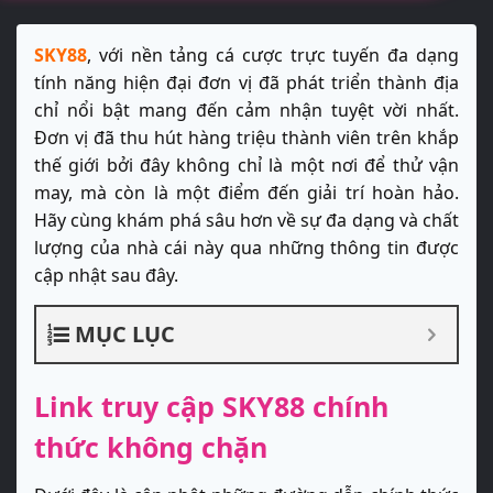
SKY88
, với nền tảng cá cược trực tuyến đa dạng
tính năng hiện đại đơn vị đã phát triển thành địa
chỉ nổi bật mang đến cảm nhận tuyệt vời nhất.
Đơn vị đã thu hút hàng triệu thành viên trên khắp
thế giới bởi đây không chỉ là một nơi để thử vận
may, mà còn là một điểm đến giải trí hoàn hảo.
Hãy cùng khám phá sâu hơn về sự đa dạng và chất
lượng của nhà cái này qua những thông tin được
cập nhật sau đây.
MỤC LỤC
Link truy cập SKY88 chính
thức không chặn