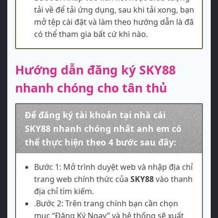
tải về để tải ứng dụng, sau khi tải xong, bạn
mở tệp cài đặt và làm theo hướng dẫn là đã
có thể tham gia bất cứ khi nào.
Hướng dẫn đăng ký SKY88
nhanh chóng cho tân thủ
Để đăng ký tài khoản tại nhà cái
SKY88
nhanh chóng nhất anh em có
thể thực hiện theo 4 bước sau đây:
Bước 1: Mở trình duyệt web và nhập địa chỉ
trang web chính thức của
SKY88
vào thanh
địa chỉ tìm kiếm.
.Bước 2: Trên trang chính bạn cần chọn
mục “Đăng Ký Ngay” và hệ thống sẽ xuất