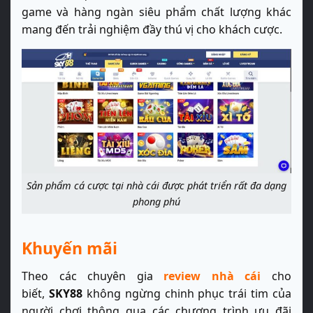
game và hàng ngàn siêu phẩm chất lượng khác
mang đến trải nghiệm đầy thú vị cho khách cược.
Sản phẩm cá cược tại nhà cái được phát triển rất đa dạng
phong phú
Khuyến mãi
Theo các chuyên gia
review nhà cái
cho
biết,
SKY88
không ngừng chinh phục trái tim của
người chơi thông qua các chương trình ưu đãi