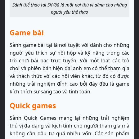
Sảnh thể thao tại SKY88 là một nơi thú vị dành cho những
người yêu thể thao
Game bài
Sảnh game bài tại là nơi tuyệt vời dành cho những
người yêu thích sự hồi hộp và kỹ năng trong các
trò chơi bài bạc trực tuyến. Với một loạt các trò
chơi và phiên bản hiện đại anh em có thể tham gia
và thách thức với các hội viên khác, từ đó có được
những trải nghiệm đỉnh cao bởi đây đều là game
kích thích sự sáng tạo và tính toán.
Quick games
Sảnh Quick Games mang lại những trải nghiệm
thú vị đa dạng và kịch tính cho người tham gia mà
không cần đầu tư quá nhiều vốn. Các sản phẩm