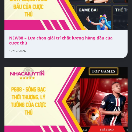
NEW88 – Lựa chọn giải trí chất lượng hàng đầu của
cược thủ
17/12/2024