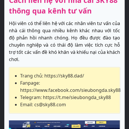
Cách liên hệ với nhà cái SKY88
thông qua kênh tư vấn
Hội viên có thể liên hệ với các nhân viên tư vấn của
nhà cái thông qua nhiều kênh khác nhau với tốc
độ phản hồi nhanh chóng. Họ đều được đào tạo
chuyên nghiệp và có thái độ làm việc tích cực hỗ
trợ tốt các vấn đề khó khăn và khiếu nại của khách
chơi.
Trang chủ: https://sky88.dad/
Fanpage:
https://www.facebook.com/sieubongda.sky88
Telegram: https://t.me/sieubongda_sky88
Email:
cs@sky88.com