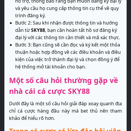
hỗ trợ, thông báo rằng bạn muốn đăng ký đại lý
và yêu cầu họ cung cấp thông tin cụ thể về quy
trình đăng ký.
Bước 2: Sau khi nhận được thông tin và hướng
dẫn từ
SKY88
, bạn cần hoàn tất hồ sơ đăng ký
đại lý với các thông tin cần thiết và mã xác thực.
Bước 3: Bạn cũng sẽ cần đọc và ký kết một thỏa
thuận hoặc hợp đồng về các điều khoản và điều
kiện của việc trở thành đại lý và chọn đồng ý để
hệ thống mở tài khoản cho bạn.
Một số câu hỏi thường gặp về
nhà cái cá cược SKY88
Dưới đây là một số câu hỏi giải đáp xoay quanh địa
chỉ cá cược hàng đầu này mà bet thủ nên tham
khảo để hiểu rõ hơn.