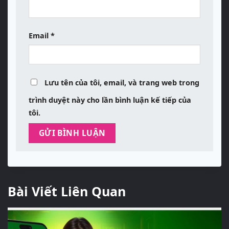
Email
*
Lưu tên của tôi, email, và trang web trong
trình duyệt này cho lần bình luận kế tiếp của
tôi.
Bài Viết Liên Quan