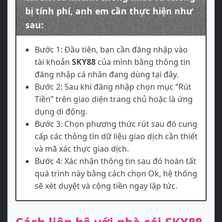
bị tính phí, anh em cần thực hiện như
sau:
Bước 1: Đầu tiên, bạn cần đăng nhập vào
tài khoản
SKY88
của mình bằng thông tin
đăng nhập cá nhân đang dùng tại đây.
Bước 2: Sau khi đăng nhập chọn mục “Rút
Tiền” trên giao diện trang chủ hoặc là ứng
dụng di động.
Bước 3: Chọn phương thức rút sau đó cung
cấp các thông tin dữ liệu giao dịch cần thiết
và mã xác thực giao dịch.
Bước 4: Xác nhận thông tin sau đó hoàn tất
quá trình này bằng cách chọn Ok, hệ thống
sẽ xét duyệt và cộng tiền ngay lập tức.