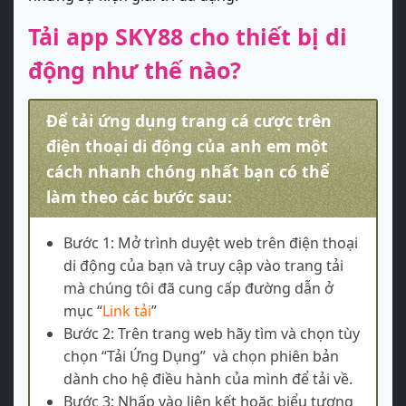
Tải app SKY88 cho thiết bị di
động như thế nào?
Để tải ứng dụng trang cá cược trên
điện thoại di động của anh em một
cách nhanh chóng nhất bạn có thể
làm theo các bước sau:
Bước 1: Mở trình duyệt web trên điện thoại
di động của bạn và truy cập vào trang tải
mà chúng tôi đã cung cấp đường dẫn ở
mục “
Link tải
”
Bước 2: Trên trang web hãy tìm và chọn tùy
chọn “Tải Ứng Dụng” và chọn phiên bản
dành cho hệ điều hành của mình để tải về.
Bước 3: Nhấp vào liên kết hoặc biểu tượng