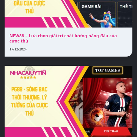
NEW88 – Lựa chọn giải trí chất lượng hàng đầu của
cược thủ
17/12/2024