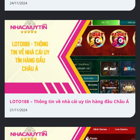
24/11/2024
LOTO188 – Thông tin về nhà cái uy tín hàng đầu Châu Á
21/11/2024