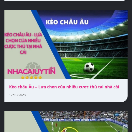
Kèo châu Âu – Lựa chọn của nhiều cược thủ tại nhà cái
17/10/2023