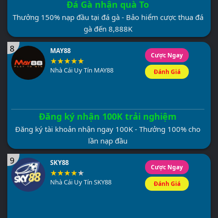
Đá Gà nhận quà To
Thưởng 150% nạp đầu tại đá gà - Bảo hiểm cược thua đá
gà đến 8,888K
8
MAY88
Cược Ngay
Nhà Cái Uy Tín MAY88
Đánh Giá
Đăng ký nhận 100K trải nghiệm
Đăng ký tài khoản nhận ngay 100K - Thưởng 100% cho
lần nạp đầu
9
SKY88
Cược Ngay
Nhà Cái Uy Tín SKY88
Đánh Giá