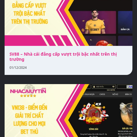
SV88 – Nhà cái đẳng cấp vượt trội bậc nhất trên thị
trường
01/12/2024