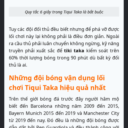
Quy tắc 6 giây trong Tiqui Taka là bắt buộc
Tuy các đội đối thủ đều biết nhưng để phá vỡ được
lối chơi này lại không phải là điều đơn giản. Ngoài
ra cầu thủ phải luân chuyển không ngừng, kỹ năng
truyền phải xuất sắc để
tiki taka
kiểm soát trên
60% thời lượng bóng trong 90 phút dù bất kỳ đối
thủ là ai.
Những đội bóng vận dụng lối
chơi Tiqui Taka hiệu quả nhất
Trên thế giới bóng đá trước đây người hâm mộ
biết đến Barcelona những năm 2009 đến 2015,
Bayern Munich 2015 đến 2019 và Manchester City
từ 2019 đến nay. Đó đều là những đội bóng được
dẫn dắt bởi Pep Guardiola và đều thành công với