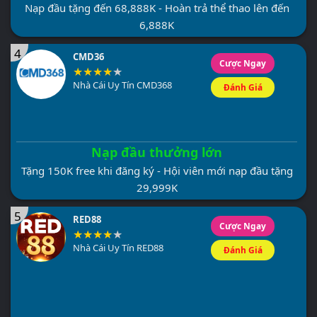
Nạp đầu tặng đến 68,888K - Hoàn trả thể thao lên đến
6,888K
4
CMD36
Cược Ngay
Nhà Cái Uy Tín CMD368
Đánh Giá
Nạp đầu thưởng lớn
Tặng 150K free khi đăng ký - Hội viên mới nạp đầu tặng
29,999K
5
RED88
Cược Ngay
Nhà Cái Uy Tín RED88
Đánh Giá