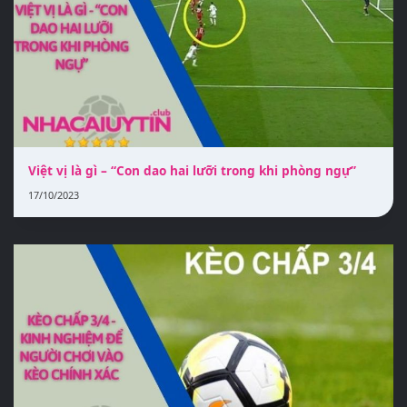
Việt vị là gì – “Con dao hai lưỡi trong khi phòng ngự”
17/10/2023