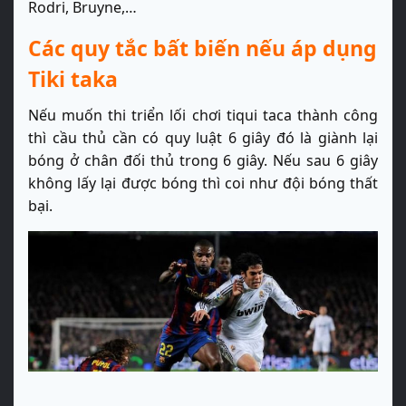
Rodri, Bruyne,…
Các quy tắc bất biến nếu áp dụng
Tiki taka
Nếu muốn thi triển lối chơi tiqui taca thành công
thì cầu thủ cần có quy luật 6 giây đó là giành lại
bóng ở chân đối thủ trong 6 giây. Nếu sau 6 giây
không lấy lại được bóng thì coi như đội bóng thất
bại.