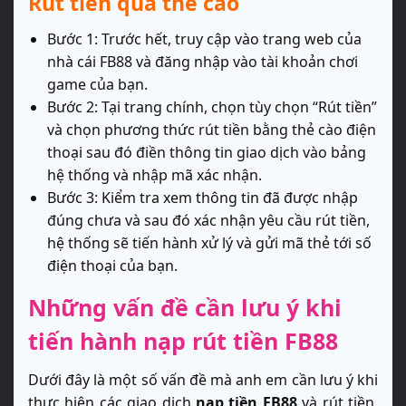
Rút tiền qua thẻ cào
Bước 1: Trước hết, truy cập vào trang web của
nhà cái FB88 và đăng nhập vào tài khoản chơi
game của bạn.
Bước 2: Tại trang chính, chọn tùy chọn “Rút tiền”
và chọn phương thức rút tiền bằng thẻ cào điện
thoại sau đó điền thông tin giao dịch vào bảng
hệ thống và nhập mã xác nhận.
Bước 3: Kiểm tra xem thông tin đã được nhập
đúng chưa và sau đó xác nhận yêu cầu rút tiền,
hệ thống sẽ tiến hành xử lý và gửi mã thẻ tới số
điện thoại của bạn.
Những vấn đề cần lưu ý khi
tiến hành nạp rút tiền FB88
Dưới đây là một số vấn đề mà anh em cần lưu ý khi
thực hiện các giao dịch
nạp tiền FB88
và rút tiền,