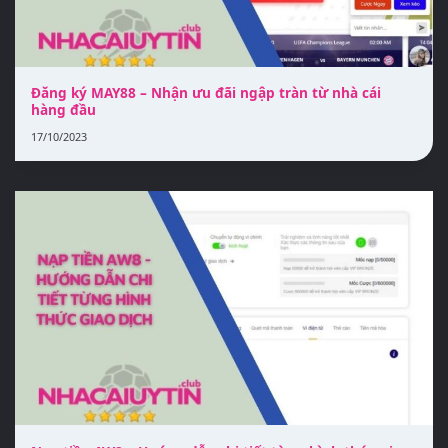
Đăng ký MAY88 – Nhận ưu đãi ngập tràn từ nhà cái
hàng đầu
17/10/2023