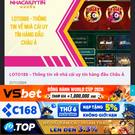
LOTO188 – Thông tin về nhà cái uy tín hàng đầu Châu Á
21/11/2024