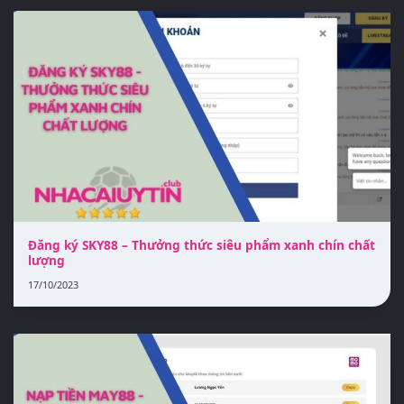
Đăng ký SKY88 – Thưởng thức siêu phẩm xanh chín chất
lượng
17/10/2023