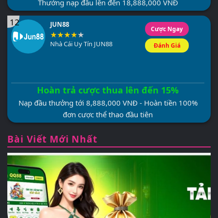
Thưởng nạp đầu lên đến 18,888,000 VNĐ
12
JUN88
Cược Ngay
Nhà Cái Uy Tín JUN88
Đánh Giá
Hoàn trả cược thua lên đến 15%
Nạp đầu thưởng tới 8,888,000 VNĐ - Hoàn tiền 100%
đơn cược thể thao đầu tiên
Bài Viết Mới Nhất