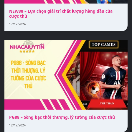
NEW88 – Lựa chọn giải trí chất lượng hàng đầu của
cược thủ
17/12/2024
PG88 – Sòng bạc thời thượng, lý tưởng của cược thủ
12/12/2024