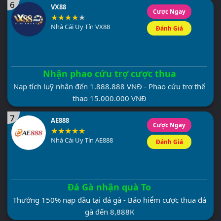
6
VX88
Cược Ngay
Nhà Cái Uy Tín VX88
Đánh Giá
Nhận phao cứu trợ cược thua
Nạp tích luỹ nhận đến 1.888.888 VNĐ - Phao cứu trợ thể
thao 15.000.000 VNĐ
7
AE888
Cược Ngay
Nhà Cái Uy Tín AE888
Đánh Giá
Đá Gà nhận quà To
Thưởng 150% nạp đầu tại đá gà - Bảo hiểm cược thua đá
gà đến 8,888K