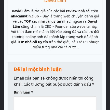
David Lâm
David Lâm
là tác giả của các bài
review nhà cái
trên
nhacaiuytin.club
– Đây là trang web chuyên đánh giá
về các
TOP các nhà cái uy tín
nhất, ngoài ra
David
Lâm
cũng chính là CEO – Founder của website này.
Với tính đam mê mãnh liệt vào bóng đá và các trò đổi
thưởng online anh đã thành lập trang web để đánh
giá
TOP nhà cái uy tín
trên thế giới, nêu rõ ưu nhược
điểm từng nhà cái cá cược.
Để lại một bình luận
Email của bạn sẽ không được hiển thị công
khai.
Các trường bắt buộc được đánh dấu
*
Bình luận
*