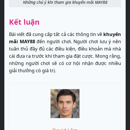
Những chú ý khi tham gia khuyến mãi MAY88
Kết luận
Bài viết đã cung cấp tất cả các thông tin về
khuyến
mãi MAY88
đến người chơi. Người chơi lưu ý nên
tuân thủ đầy đủ các điều kiện, điều khoản mà nhà
cái đưa ra trước khi tham gia đặt cược. Mong rằng,
những người chơi sẽ có cơ hội nhận được nhiều
giải thưởng có giá trị.