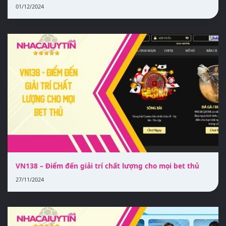
01/12/2024
VN138 – Điểm đến giải trí chất lượng cho mọi bet thủ
27/11/2024