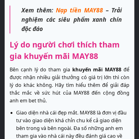
Xem thêm:
Nạp tiền MAY88
– Trải
nghiệm các siêu phẩm xanh chín
độc đáo
Lý do người chơi thích tham
gia khuyến mãi MAY88
Bên cạnh lý do tham gia
khuyến mãi MAY88
để
được nhận nhiều giải thưởng có giá trị lớn thì còn
lý do khác không. Hãy tìm hiểu thêm để giải đáp
thắc mắc về sức hút của MAY88 đến cộng đồng
anh em bet thủ.
Giao diện nhà cái đẹp mắt. MAY88 là đơn vị đầu
tư vào giao diện khá chỉn chu kể cả giao diện
bên trong và bên ngoài. Đa số những anh em
tham gia vào nhà cái này đều đánh giá cao về