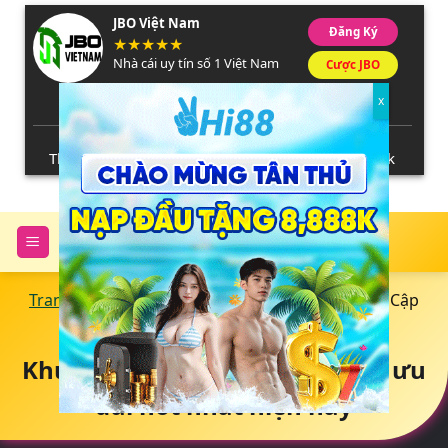
Skip
JBO Việt Nam
Đăng Ký
to
content
Nhà cái uy tín số 1 Việt Nam
Cược JBO
Khuyến mãi tặng tiền nạp lần đầu 100%
Thứ 2 nạp tiền tặng 5% | Giới thiệu bạn bè + 200k
Đăng Ký
Đăng Nhập
Trang Chủ
|
Khuyến Mãi
|
Khuyến mãi MAY88 – Cập
nhật ưu đãi hot nhất hiện nay
Khuyến mãi MAY88 – Cập nhật ưu
đãi hot nhất hiện nay