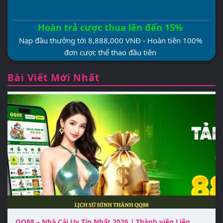
Hoàn trả cược thua lên đến 15%
Nạp đầu thưởng tới 8,888,000 VNĐ - Hoàn tiền 100%
đơn cược thể thao đầu tiên
Bài Viết Mới Nhất
QQ88 – Nhà Cái Uy Tín Nhất 2026 | Thành viên Liên