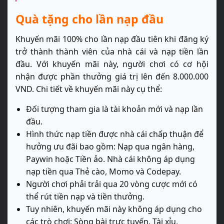
Quà tặng cho lần nạp đầu
Khuyến mãi 100% cho lần nạp đầu tiên khi đăng ký
trở thành thành viên của nhà cái và nạp tiền lần
đầu. Với khuyến mãi này, người chơi có cơ hội
nhận được phần thưởng giá trị lên đến 8.000.000
VND. Chi tiết về khuyến mãi này cụ thể:
Đối tượng tham gia là tài khoản mới và nạp lần
đầu.
Hình thức nạp tiền được nhà cái chấp thuận để
hưởng ưu đãi bao gồm: Nạp qua ngân hàng,
Paywin hoặc Tiền ảo. Nhà cái không áp dụng
nạp tiền qua Thẻ cào, Momo và Codepay.
Người chơi phải trải qua 20 vòng cược mới có
thể rút tiền nạp và tiền thưởng.
Tuy nhiên, khuyến mãi này không áp dụng cho
các trò chơi: Sòng bài trực tuyến, Tài xỉu,