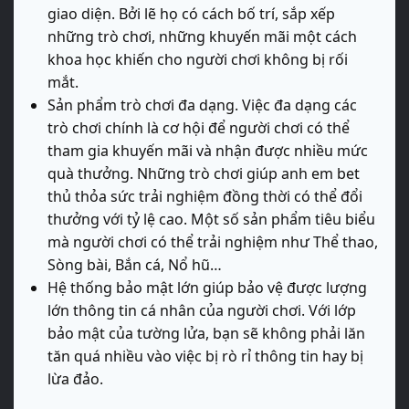
giao diện. Bởi lẽ họ có cách bố trí, sắp xếp
những trò chơi, những khuyến mãi một cách
khoa học khiến cho người chơi không bị rối
mắt.
Sản phẩm trò chơi đa dạng. Việc đa dạng các
trò chơi chính là cơ hội để người chơi có thể
tham gia khuyến mãi và nhận được nhiều mức
quà thưởng. Những trò chơi giúp anh em bet
thủ thỏa sức trải nghiệm đồng thời có thể đổi
thưởng với tỷ lệ cao. Một số sản phẩm tiêu biểu
mà người chơi có thể trải nghiệm như Thể thao,
Sòng bài, Bắn cá, Nổ hũ…
Hệ thống bảo mật lớn giúp bảo vệ được lượng
lớn thông tin cá nhân của người chơi. Với lớp
bảo mật của tường lửa, bạn sẽ không phải lăn
tăn quá nhiều vào việc bị rò rỉ thông tin hay bị
lừa đảo.