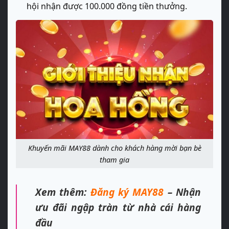
hội nhận được 100.000 đồng tiền thưởng.
Khuyến mãi MAY88 dành cho khách hàng mời bạn bè
tham gia
Xem thêm:
Đăng ký MAY88
– Nhận
ưu đãi ngập tràn từ nhà cái hàng
đầu