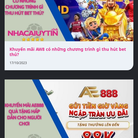
Khuyến mãi AW8 có những chương trình gì thu hút bet
thủ?
17/10/2023