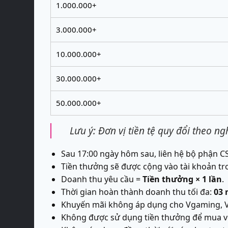
1.000.000+
3.000.000+
10.000.000+
30.000.000+
50.000.000+
Lưu ý: Đơn vị tiền tệ quy đổi theo n
Sau 17:00 ngày hôm sau, liên hệ bộ phận 
Tiền thưởng sẽ được cộng vào tài khoản tr
Doanh thu yêu cầu =
Tiền thưởng × 1 lần
.
Thời gian hoàn thành doanh thu tối đa:
03 
Khuyến mãi không áp dụng cho Vgaming, Vg
Không được sử dụng tiền thưởng để mua v