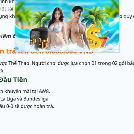
rình khuyến mãi khác.
ột tài khoản hợp lệ.
ụng khuyến mãi sẽ bị thu hồi tiền thưởng và xử lý theo quy
hiệm đa dạng game đỏ đen đình đám
n trả lên đến 8.888.000 VNĐ
ược Thể Thao. Người chơi được lựa chọn 01 trong 02 gói bả
ợc.
Đầu Tiên
n khuyến mãi tại AW8.
La Liga và Bundesliga.
ấu 0-0 sẽ được hoàn trả.