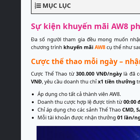
MỤC LỤC
Sự kiện khuyến mãi AW8 phổ
Đa số người tham gia đều mong muốn nhận 
chương trình
khuyến mãi
AW8
cụ thể như sa
Cược thể thao mỗi ngày – nh
Cược Thể Thao từ
300.000 VNĐ/ngày
là đã c
VNĐ
, yêu cầu doanh thu chỉ
x1 tiền thưởng
tr
Áp dụng cho tất cả thành viên AW8.
Doanh thu cược hợp lệ được tính từ
00:00 
Chỉ áp dụng cho các sảnh Thể Thao
CMD, S
Mỗi tài khoản được nhận thưởng
01 lần/n