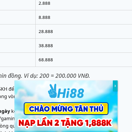
2.888
8.888
28.888
38.888
68.888
ghìn đồng. Ví dụ: 200 = 200.000 VNĐ.
CSKH để yêu cầu nhận thưởng.
ong vòng 30 phút sau khi xác minh thành công.
ngày
kể từ khi nhận thưởng.
aming Mobi và Trò chơi ảo tại SABA.
òng quay miễn phí.