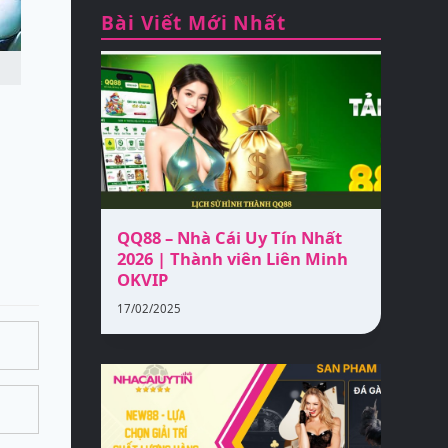
Bài Viết Mới Nhất
QQ88 – Nhà Cái Uy Tín Nhất
2026 | Thành viên Liên Minh
OKVIP
17/02/2025