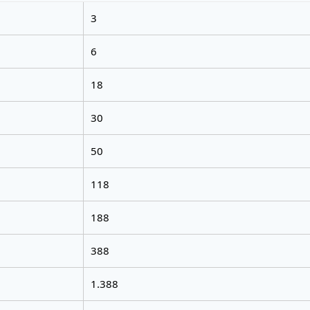
3
6
18
30
50
118
188
388
1.388