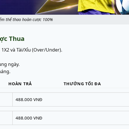
ểm thể thao hoàn cược 100%
ược Thua
 1X2 và Tài/Xỉu (Over/Under).
cùng ngày.
háng.
HOÀN TRẢ
THƯỞNG TỐI ĐA
488.000 VNĐ
488.000 VNĐ