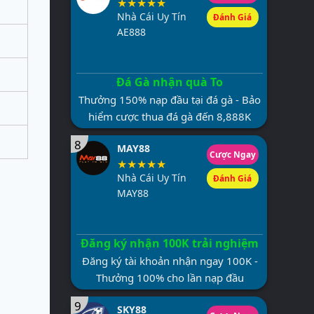
Nhà Cái Uy Tín
Đánh Giá
AE888
Đá Gà nhận quà To
Thưởng 150% nạp đầu tại đá gà - Bảo
hiểm cược thua đá gà đến 8,888K
8
MAY88
Cược Ngay
Nhà Cái Uy Tín
Đánh Giá
MAY88
Đăng ký nhận 100K trải nghiệm
Đăng ký tài khoản nhận ngay 100K -
Thưởng 100% cho lần nạp đầu
9
SKY88