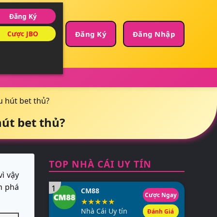
Đăng Ký
Cược JBO
Đăng Ký
Đăng Nhập
 hút bet thủ?
út bet thủ?
TOP NHÀ CÁI UY TÍN
vì vậy
m phá
1
CM88
Cược Ngay
Nhà Cái Uy tín
Đánh Giá